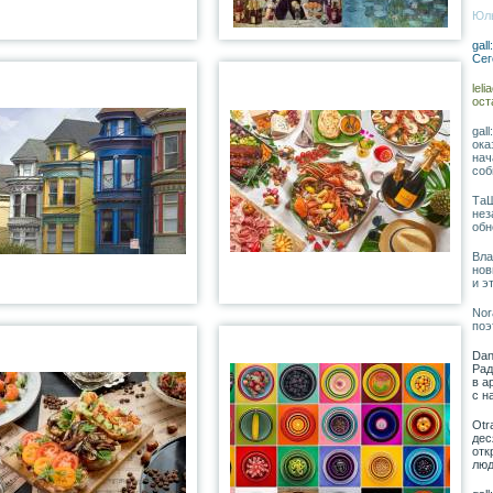
Юль
gal
Сег
lel
ост
gal
ока
нач
соб
ТаШ
нез
обн
Вла
нов
и э
Nor
поэ
Dan
Рад
в а
с н
Otr
дес
отк
люд