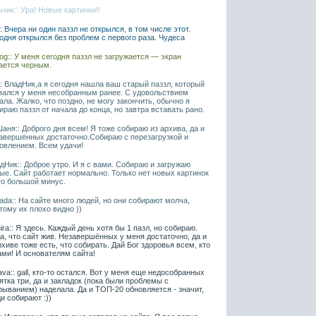
чик:: Ура! Новые картинки!!
l:: Вчера ни один паззл не открылся, в том числе этот.
одня открылся без проблем с первого раза. Чудеса
iaog:: У меня сегодня паззл не загружается — экран
ается черным.
l:: ВладНик,а я сегодня нашла ваш старый паззл, который
зался у меня несобранным ранее. С удовольствием
ала. Жалко, что поздно, не могу закончить, обычно я
ираю паззл от начала до конца, но завтра вставать рано.
аня:: Доброго дня всем! Я тоже собираю из архива, да и
авершённых достаточно.Собираю с перезагрузкой и
овлением. Всем удачи!
дНик:: Доброе утро. И я с вами. Собираю и загружаю
ые. Сайт работает нормально. Только нет новых картинок
то большой минус.
ada:: На сайте много людей, но они собирают молча,
тому их плохо видно ))
ira:: Я здесь. Каждый день хотя бы 1 пазл, но собираю.
а, что сайт жив. Незавершённых у меня достаточно, да и
рхиве тоже есть, что собирать. Дай Бог здоровья всем, кто
ами! И основателям сайта!
ava:: gall, кто-то остался. Вот у меня еще недособранных
ятка три, да и закладок (пока были проблемы с
рыванием) наделала. Да и ТОП-20 обновляется - значит,
и собирают :))