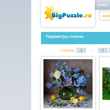
емэйл:
клуб
Параметры поиска
Страницы:
1
...
7