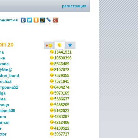
регистрация
оделиться
ОП 20
na
13441931
на
10590396
zana
8546489
@Nin@
8107872
drei_bund
7579355
uchaZ
7571845
тровна52
6404274
lga
5979169
ама
5386637
оица
5288205
etanik06
5162023
mm
4284287
risol
4212406
a
4139522
ctor
3937717