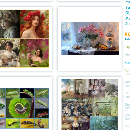
ma
Yu
Ol
M
Ju
К
Tat
Стр
Dan
Xen
Rom
Бол
gal
про
Dan
про
Otr
поз
:))
Адм
бро
Nor