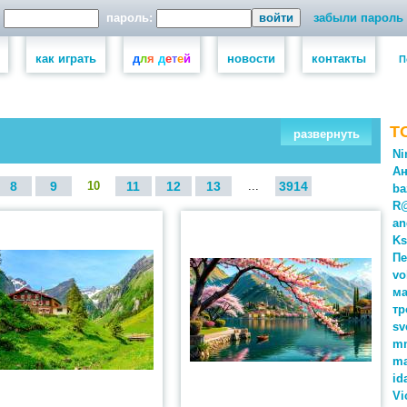
пароль:
забыли пароль
как играть
д
л
я
д
е
т
е
й
новости
контакты
П
Т
развернуть
Ni
Ан
8
9
10
11
12
13
...
3914
ba
R
an
Ks
Пе
vo
м
тр
sv
m
ma
id
Vi