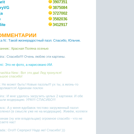
rit
3907351
ryVG
3875084
ja
3727002
e
3582036
lite
3412917
ОММЕНТАРИИ
ka N:: Такой жизнерадостный пазл. Спасибо, Юльчик.
анник:: Красная Поляна осенью
ira:: Спасибо!!!! Очень люблю эти картины.
ni:: Это не фото, а нарисовано ИИ.
ashka-New:: Вот это даа! Лед тронулся!
ьшое спасибо!
l:: Не может быть! Новые паззлы!!! ух ты, а жизнь-то
должается! Админам поклон
ira:: И мне удалось загрузить целых 2 картинки. И обе
шли модерацию. УРА!!!! СПАСИБО!!!
ava:: А у меня вдобавок тестово загруженный паззл
еленел (в смысле уже не на модерации). Живём, коллеги
инам (ну или владельцам) огромное спасибо - что не
саете нас!
ada:: Ого!!! Сюрприз! Надо же! Спасибо! )))