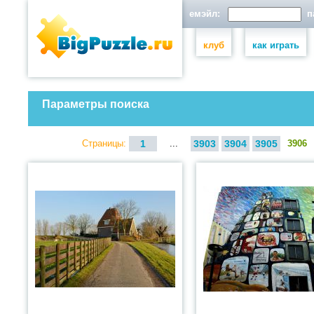
емэйл:
па
клуб
как играть
Параметры поиска
Страницы:
1
...
3903
3904
3905
3906