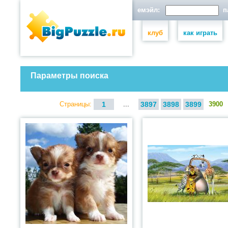
емэйл:
па
клуб
как играть
Параметры поиска
Страницы:
1
...
3897
3898
3899
3900