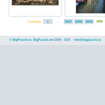
Страницы:
1
...
3897
3898
3899
3900
©
BigPuzzle.ru
,
BigPuzzle.net
2009 - 2024
info@bigpuzzle.ru