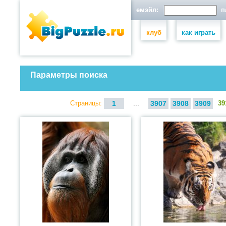
емэйл:
па
клуб
как играть
Параметры поиска
Страницы:
1
...
3907
3908
3909
39