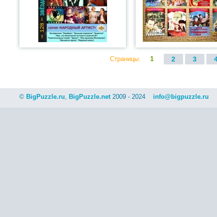
Страницы:
1
2
3
©
BigPuzzle.ru
,
BigPuzzle.net
2009 - 2024
info@bigpuzzle.ru