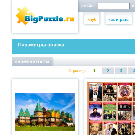
емэйл:
па
клуб
как играть
Параметры поиска
знаменитости
Страницы:
1
2
3