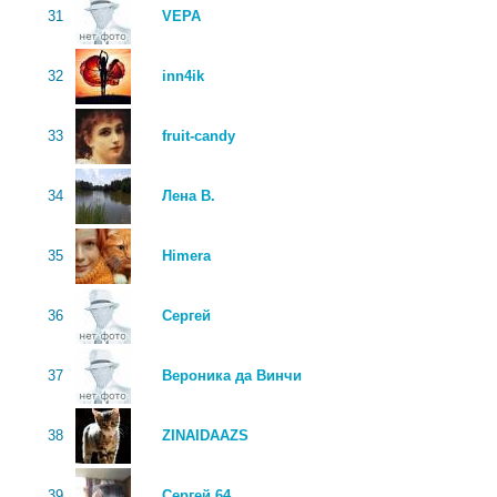
31
VEPA
32
inn4ik
33
fruit-candy
34
Лена В.
35
Himera
36
Сергей
37
Вероника да Винчи
38
ZINAIDAAZS
39
Сергей 64