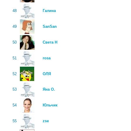
48
Галина
49
SanSan
50
Света Н
51
rosa
52
ОЛЯ
53
Яна О.
54
Юльчик
55
zse