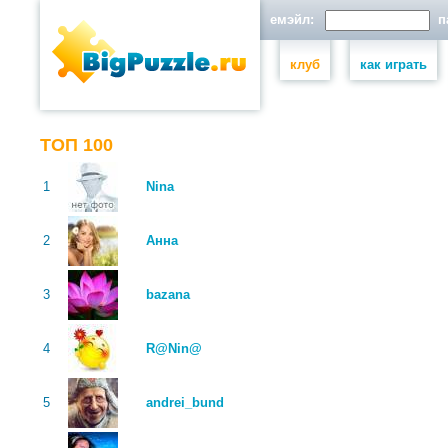
емэйл:
па
клуб
как играть
ТОП 100
1
Nina
2
Анна
3
bazana
4
R@Nin@
5
andrei_bund