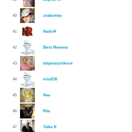
40
znakomka
41
NadinR
42
Вита Минина
43
tatyanarychkova
44
nina930
45
Яна
46
Rita
47
Tatka N