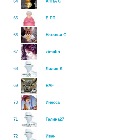
64
АННА С
65
Е.Г.П.
66
Наталья С
67
zimalin
68
Лилия K
69
RAF
70
Инесса
71
Галина27
72
Иван