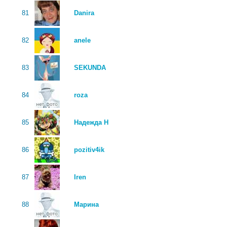
81
Danira
82
anele
83
SEKUNDA
84
roza
85
Надежда Н
86
pozitiv4ik
87
Iren
88
Марина