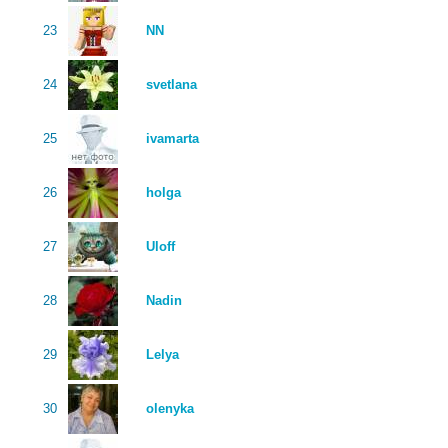
23
NN
24
svetlana
25
ivamarta
26
holga
27
Uloff
28
Nadin
29
Lelya
30
olenyka