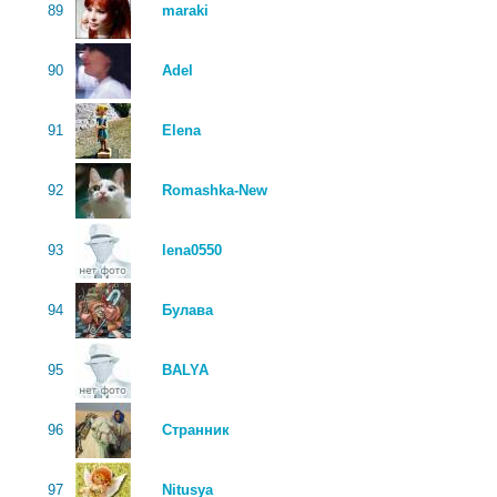
89
maraki
90
Adel
91
Elena
92
Romashka-New
93
lena0550
94
Булава
95
BALYA
96
Странник
97
Nitusya