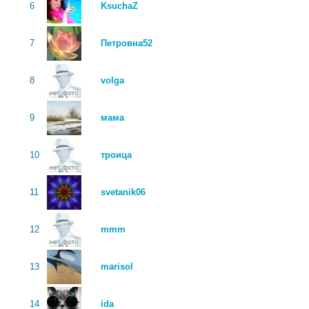
6
KsuchaZ
7
Петровна52
8
volga
9
мама
10
троица
11
svetanik06
12
mmm
13
marisol
14
ida