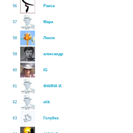
56
Раиса
57
Мара
58
Ленок
59
александр
60
IG
61
ФАИНА И.
62
elik
63
Голубка