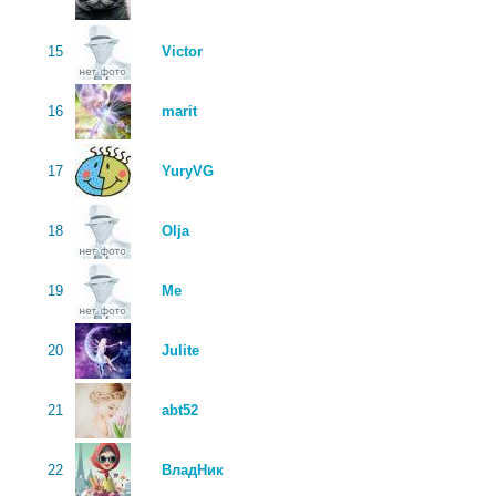
15
Victor
16
marit
17
YuryVG
18
Olja
19
Me
20
Julite
21
abt52
22
ВладНик