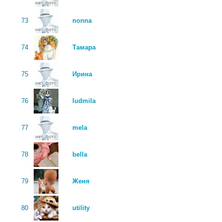
73
nonna
74
Тамара
75
Ирина
76
ludmila
77
mela
78
bella
79
Женя
80
utility