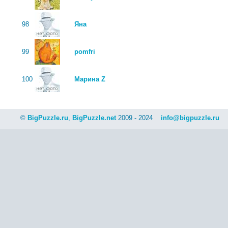
98
Яна
99
pomfri
100
Марина Z
©
BigPuzzle.ru
,
BigPuzzle.net
2009 - 2024
info@bigpuzzle.ru