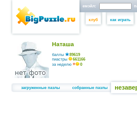
емэйл:
па
клуб
как играть
Наташа
баллы
89619
пиастры
661166
за неделю
0
незаве
загруженные пазлы
собранные пазлы