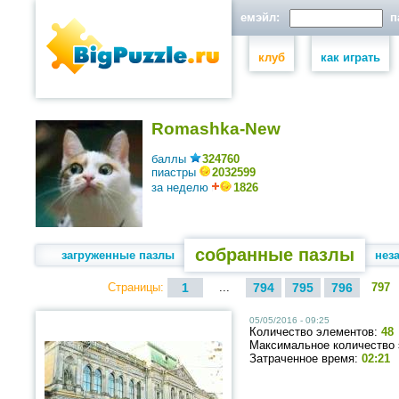
емэйл:
па
клуб
как играть
Romashka-New
баллы
324760
пиастры
2032599
за неделю
1826
собранные пазлы
загруженные пазлы
нез
Страницы:
1
...
794
795
796
797
05/05/2016 - 09:25
Количество элементов:
48
Максимальное количество
Затраченное время:
02:21