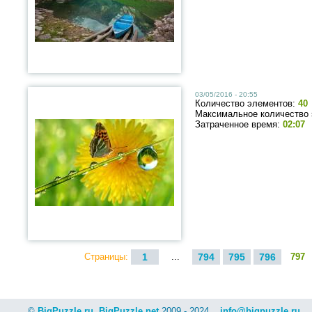
03/05/2016 - 20:55
Количество элементов:
40
Максимальное количество
Затраченное время:
02:07
Страницы:
1
...
794
795
796
797
©
BigPuzzle.ru
,
BigPuzzle.net
2009 - 2024
info@bigpuzzle.ru