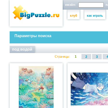
емэйл:
па
клуб
как играть
Параметры поиска
под водой
Страницы:
1
2
3