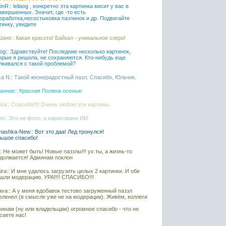
inR:: leliaog , конкретно эта картинка висит у вас в
авершенных. Значит, где -то есть
оработка,несостыковка пазлинок и др. Подвигайте
тинку, увидите
аня:: Какая красота! Байкал - уникальное озеро!
iaog:: Здравствуйте! Последние несколько картинок,
орые я решила, не сохраняются. Кто-нибудь еще
лкивался с такой проблемой?
ka N:: Такой жизнерадостный пазл. Спасибо, Юльчик.
анник:: Красная Поляна осенью
ira:: Спасибо!!!! Очень люблю эти картины.
ni:: Это не фото, а нарисовано ИИ.
ashka-New:: Вот это даа! Лед тронулся!
ьшое спасибо!
l:: Не может быть! Новые паззлы!!! ух ты, а жизнь-то
должается! Админам поклон
ira:: И мне удалось загрузить целых 2 картинки. И обе
шли модерацию. УРА!!!! СПАСИБО!!!
ava:: А у меня вдобавок тестово загруженный паззл
еленел (в смысле уже не на модерации). Живём, коллеги
инам (ну или владельцам) огромное спасибо - что не
саете нас!