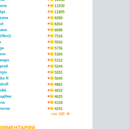
nna
11930
lga
11805
zana
8280
el
8264
ина
8088
@Nin@
7518
a
5916
ga
5736
mm
5384
мара
5312
ргей
5244
rgio
5201
tka N
5045
dinR
4881
n4ik
4832
адНик
4625
na
4318
льчик
4241
топ 100
ОММЕНТАРИИ