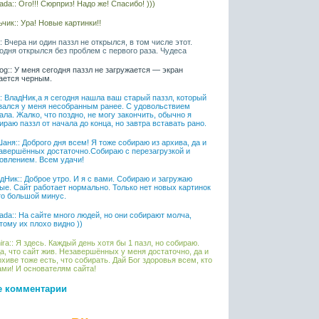
ada:: Ого!!! Сюрприз! Надо же! Спасибо! )))
чик:: Ура! Новые картинки!!
l:: Вчера ни один паззл не открылся, в том числе этот.
одня открылся без проблем с первого раза. Чудеса
iaog:: У меня сегодня паззл не загружается — экран
ается черным.
l:: ВладНик,а я сегодня нашла ваш старый паззл, который
зался у меня несобранным ранее. С удовольствием
ала. Жалко, что поздно, не могу закончить, обычно я
ираю паззл от начала до конца, но завтра вставать рано.
аня:: Доброго дня всем! Я тоже собираю из архива, да и
авершённых достаточно.Собираю с перезагрузкой и
овлением. Всем удачи!
дНик:: Доброе утро. И я с вами. Собираю и загружаю
ые. Сайт работает нормально. Только нет новых картинок
то большой минус.
ada:: На сайте много людей, но они собирают молча,
тому их плохо видно ))
ira:: Я здесь. Каждый день хотя бы 1 пазл, но собираю.
а, что сайт жив. Незавершённых у меня достаточно, да и
рхиве тоже есть, что собирать. Дай Бог здоровья всем, кто
ами! И основателям сайта!
е комментарии