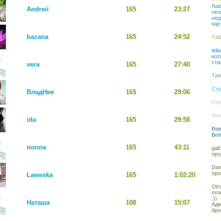
Nad
Andreii
165
23:27
нез
нед
кар
bazana
165
24:52
ТаШ
lel
кот
ста
vera
165
27:40
Tat
Стр
ВладНик
165
29:06
Dan
Xen
ida
165
29:58
Rom
Бол
nonna
165
43:11
gal
про
Dan
про
Laewska
165
1:02:20
Otr
поз
:))
Наташа
108
15:07
Адм
бро