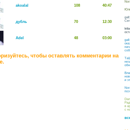
Nor
akoalal
108
40:47
Юль
gal
Сег
дубль
70
12:30
lel
ост
Adel
48
03:00
gal
ока
нач
соб
ризуйтесь, чтобы оставлять комментарии на
ТаШ
е.
нез
обн
Вла
нов
и э
Nor
поэ
Dan
Рад
в а
с н
вс