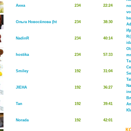
Анна
234
22:24
no
vo
ba
Ольга Новосёлова (ht
234
38:30
Ad
Ир
R
NadinR
234
40:14
id
Ol
hostika
234
57:33
m
Та
Се
Smiley
192
31:04
Se
Ta
Na
JIEHA
192
36:27
in
Вл
Tan
192
39:41
An
Ю
Norada
192
42:01
К