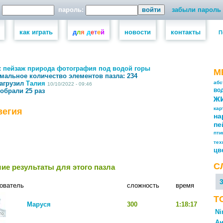
пароль:
забыли пароль
как играть
д
л
я
д
е
т
е
й
новости
контакты
П
:
пейзаж
природа
фотография
под водой
горы
М
мальное количество элементов пазла:
234
загрузил
Талия
абс
10/10/2022 - 09:46
собрали 25 раз
во
ж
кар
вегия
на
пе
пт
тех
цв
С
ие результаты для этого пазла
ователь
сложность
время
Т
Маруся
300
1:18:17
Ni
Ан