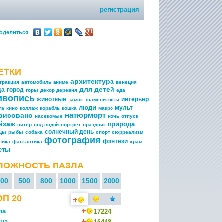
регистрация
оделиться
ЕТКИ
архитектура
тракция
автомобиль
аниме
венеция
для детей
да
город
горы
декор
деревня
еда
ивопись
животные
интерьер
замок
знаменитости
люди
мульт
та
кино
коллаж
корабль
кошка
макро
натюрморт
рисовано
насекомые
ночь
отпуск
йзаж
природа
питер
под водой
портрет
праздник
солнечный день
ицы
рыбы
собака
спорт
сюрреализм
фотография
фэнтези
ника
фантастика
храм
еты
ЛОЖНОСТЬ ПАЗЛА
300
500
800
1000
1500
2000
ОП 20
na
17224
на
16448