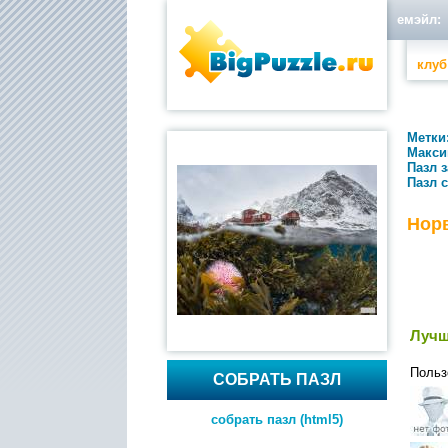
емэйл:
клуб
Метки
Макси
Пазл 
Пазл 
Нор
Лучш
Польз
СОБРАТЬ ПАЗЛ
собрать пазл (html5)