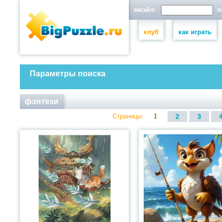
емэйл:
па
клуб
как играть
Параметры поиска
фэнтези
Страницы:
1
2
3