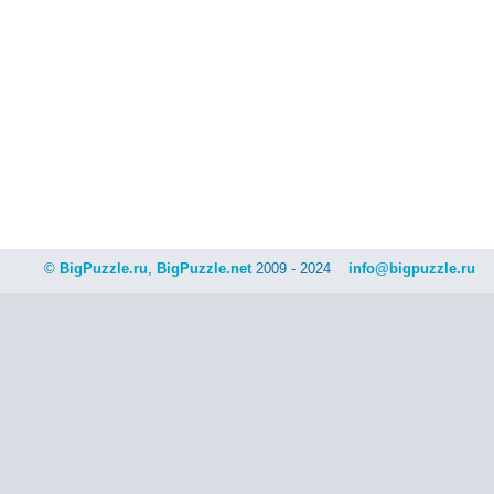
©
BigPuzzle.ru
,
BigPuzzle.net
2009 - 2024
info@bigpuzzle.ru