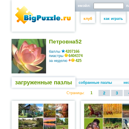
емэйл:
па
клуб
как играть
Петровна52
баллы
4207166
пиастры
6404374
за неделю
425
загруженные пазлы
собранные пазлы
не
Страницы:
1
2
3