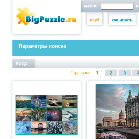
емэйл:
па
клуб
как играть
Параметры поиска
вода
Страницы:
1
2
3