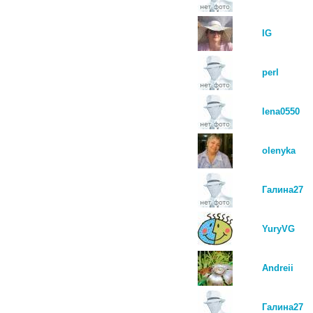
IG
perl
lena0550
olenyka
Галина27
YuryVG
Andreii
Галина27