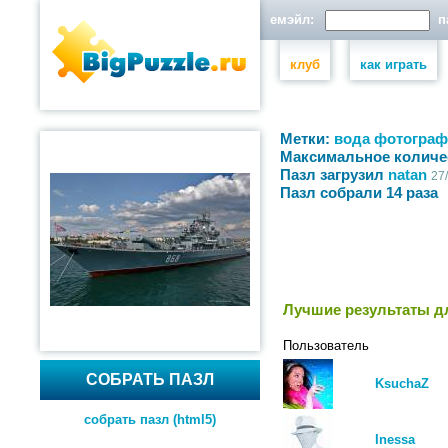
емэйл:
па
клуб
как играть
Метки:
вода
фотограф
Максимальное количе
Пазл загрузил
natan
27
Пазл собрали 14 раза
Лучшие результаты дл
Пользователь
СОБРАТЬ ПАЗЛ
KsuchaZ
собрать пазл (html5)
Inessa