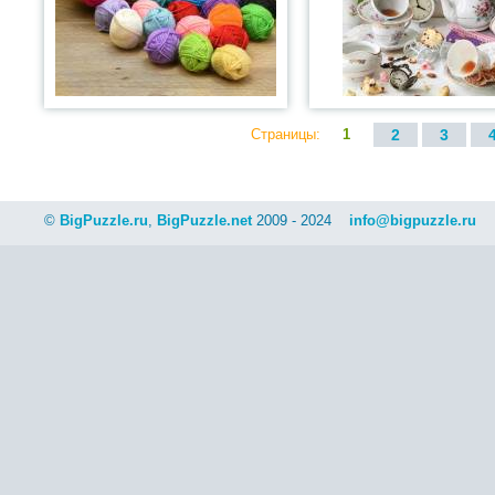
Страницы:
1
2
3
©
BigPuzzle.ru
,
BigPuzzle.net
2009 - 2024
info@bigpuzzle.ru