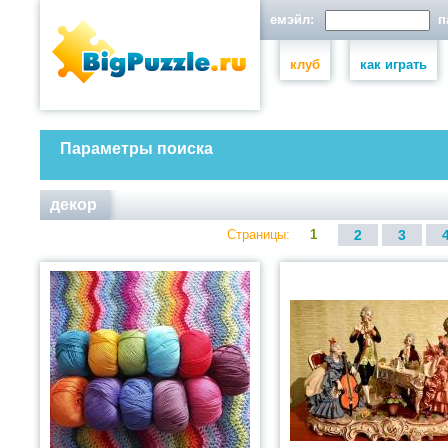
емэйл:
па
клуб
как играть
Параметры поиска
декор
Страницы:
1
2
3