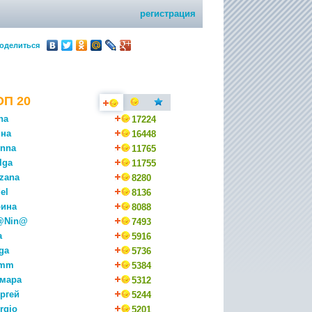
регистрация
оделиться
ОП 20
na
17224
на
16448
nna
11765
lga
11755
zana
8280
el
8136
ина
8088
@Nin@
7493
a
5916
ga
5736
mm
5384
мара
5312
ргей
5244
rgio
5201