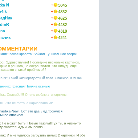
tka N
5045
n4ik
4832
адНик
4625
dinR
4482
na
4318
льчик
4241
ОММЕНТАРИИ
аня:: Какая красота! Байкал - уникальное озеро!
iaog:: Здравствуйте! Последние несколько картинок,
орые я решила, не сохраняются. Кто-нибудь еще
лкивался с такой проблемой?
ka N:: Такой жизнерадостный пазл. Спасибо, Юльчик.
анник:: Красная Поляна осенью
ira:: Спасибо!!!! Очень люблю эти картины.
ni:: Это не фото, а нарисовано ИИ.
ashka-New:: Вот это даа! Лед тронулся!
ьшое спасибо!
l:: Не может быть! Новые паззлы!!! ух ты, а жизнь-то
должается! Админам поклон
ira:: И мне удалось загрузить целых 2 картинки. И обе