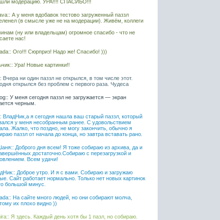
шли модерацию. УРА!!!! СПАСИБО!!!
ava:: А у меня вдобавок тестово загруженный паззл
еленел (в смысле уже не на модерации). Живём, коллеги
инам (ну или владельцам) огромное спасибо - что не
саете нас!
ada:: Ого!!! Сюрприз! Надо же! Спасибо! )))
чик:: Ура! Новые картинки!!
l:: Вчера ни один паззл не открылся, в том числе этот.
одня открылся без проблем с первого раза. Чудеса
iaog:: У меня сегодня паззл не загружается — экран
ается черным.
l:: ВладНик,а я сегодня нашла ваш старый паззл, который
зался у меня несобранным ранее. С удовольствием
ала. Жалко, что поздно, не могу закончить, обычно я
ираю паззл от начала до конца, но завтра вставать рано.
аня:: Доброго дня всем! Я тоже собираю из архива, да и
авершённых достаточно.Собираю с перезагрузкой и
овлением. Всем удачи!
дНик:: Доброе утро. И я с вами. Собираю и загружаю
ые. Сайт работает нормально. Только нет новых картинок
то большой минус.
ada:: На сайте много людей, но они собирают молча,
тому их плохо видно ))
ira:: Я здесь. Каждый день хотя бы 1 пазл, но собираю.