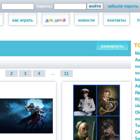
пароль:
забыли пароль
как играть
д
л
я
д
е
т
е
й
новости
контакты
П
Т
развернуть
Ni
Ан
no
vo
2
3
4
...
11
ba
Ad
Ир
R
id
Ol
m
Та
Се
Se