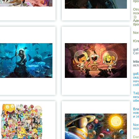
про
Otr
поз
:))
Адм
бро
Nor
Юль
gal
Сег
lel
ост
gal
ока
нач
соб
ТаШ
нез
обн
Вла
нов
и э
Nor
поэ
Dan