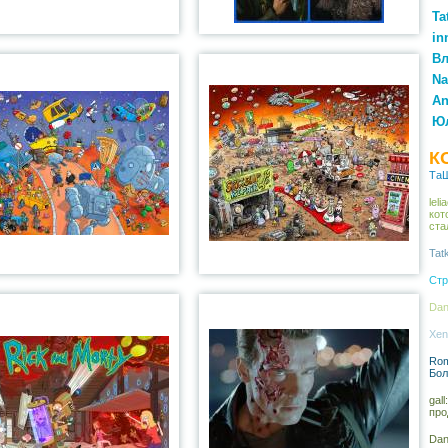
Ta
in
Вл
Na
An
Ю
К
ТаШ
lel
кот
ста
Tat
Стр
Dan
Xen
Rom
Бол
gal
про
Dan