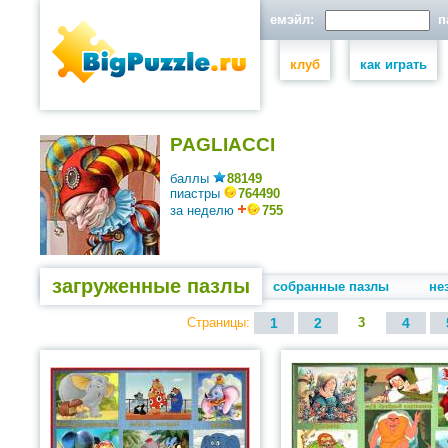
емэйл:
па
клуб
как играть
PAGLIACCI
баллы
88149
пиастры
764490
за неделю
755
загруженные пазлы
собранные пазлы
не
Страницы:
1
2
3
4