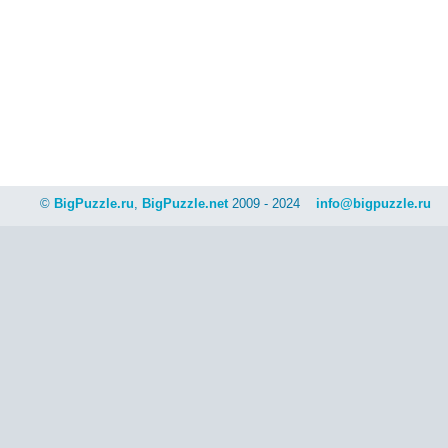
©
BigPuzzle.ru
,
BigPuzzle.net
2009 - 2024
info@bigpuzzle.ru