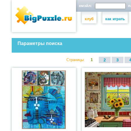
емэйл:
па
клуб
как играть
Параметры поиска
Страницы:
1
2
3