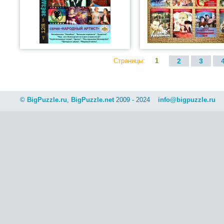
Страницы:
1
2
3
©
BigPuzzle.ru
,
BigPuzzle.net
2009 - 2024
info@bigpuzzle.ru