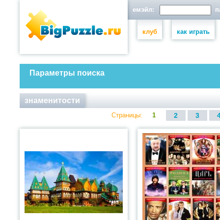
емэйл:
па
клуб
как играть
Параметры поиска
знаменитости
Страницы:
1
2
3