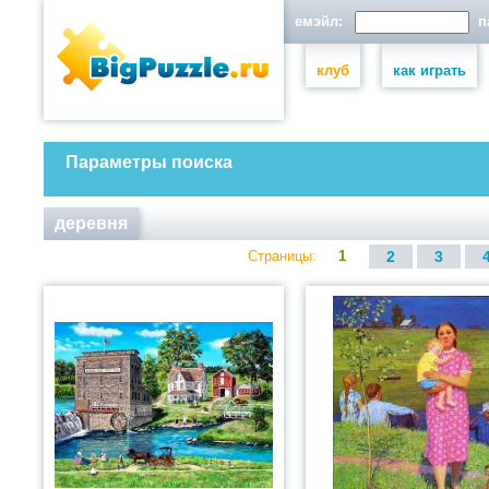
емэйл:
па
клуб
как играть
Параметры поиска
деревня
Страницы:
1
2
3