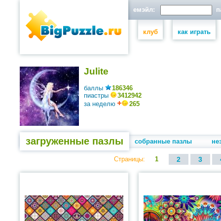
емэйл:
па
клуб
как играть
Julite
баллы
186346
пиастры
3412942
за неделю
265
загруженные пазлы
собранные пазлы
не
Страницы:
1
2
3