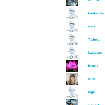
ludmila
karelochka
mela
Yashma
kyznetzoy
bazana
mikh
Olga