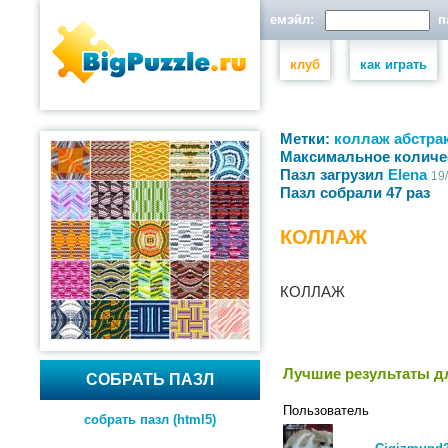
емэйл:
па
клуб
как играть
Метки:
коллаж
абстра
Максимальное количе
Пазл загрузил
Elena
19
Пазл собрали 47 раз
КОЛЛАЖ
КОЛЛАЖ
Лучшие результаты дл
СОБРАТЬ ПАЗЛ
Пользователь
собрать пазл (html5)