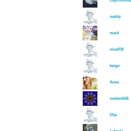
Cigizmund
naddy
marit
nina930
tango
Анна
svetanik06
Olja