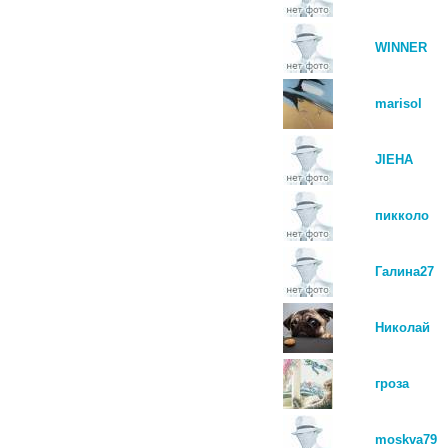
WINNER
marisol
JIEHA
пикколо
Галина27
Николай
гроза
moskva79