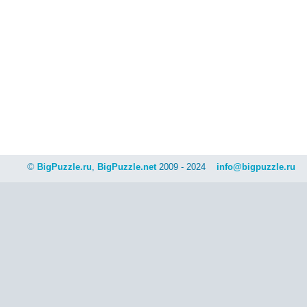
©
BigPuzzle.ru
,
BigPuzzle.net
2009 - 2024
info@bigpuzzle.ru