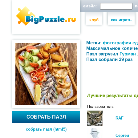
емэйл:
па
клуб
как играть
Метки:
фотография
ед
Максимальное количе
Пазл загрузил
Гурман
Пазл собрали 39 раз
Лучшие результаты дл
Пользователь
СОБРАТЬ ПАЗЛ
RAF
собрать пазл (html5)
Сергей