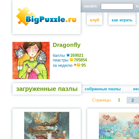
емэйл:
па
клуб
как играть
Dragonfly
баллы
269021
пиастры
705854
за неделю
95
загруженные пазлы
собранные пазлы
не
Страницы:
1
2