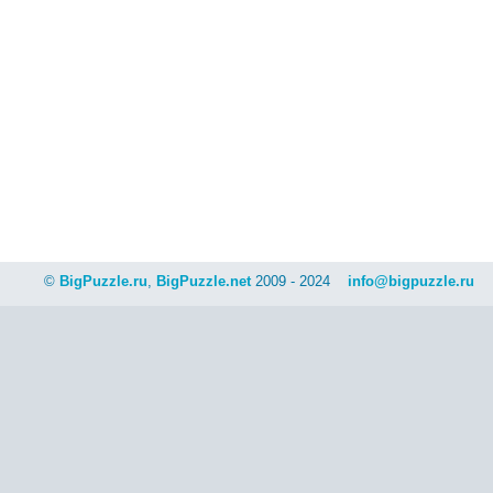
©
BigPuzzle.ru
,
BigPuzzle.net
2009 - 2024
info@bigpuzzle.ru