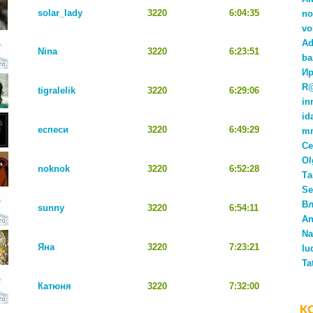
solar_lady
3220
6:04:35
no
vo
Ad
Nina
3220
6:23:51
ba
Ир
R
tigralelik
3220
6:29:06
in
id
еспеси
3220
6:49:29
m
Се
Ol
noknok
3220
6:52:28
Та
Se
Вл
sunny
3220
6:54:11
An
Na
Яна
3220
7:23:21
lu
Ta
Катюня
3220
7:32:00
К