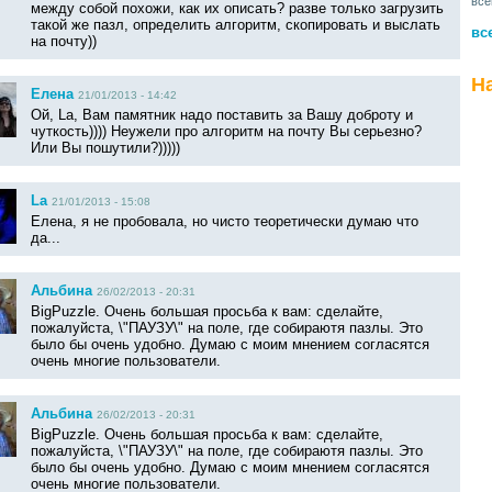
все
между собой похожи, как их описать? разве только загрузить
такой же пазл, определить алгоритм, скопировать и выслать
вс
на почту))
Н
Елена
21/01/2013 - 14:42
Ой, La, Вам памятник надо поставить за Вашу доброту и
чуткость)))) Неужели про алгоритм на почту Вы серьезно?
Или Вы пошутили?)))))
La
21/01/2013 - 15:08
Елена, я не пробовала, но чисто теоретически думаю что
да...
Альбина
26/02/2013 - 20:31
BigPuzzle. Очень большая просьба к вам: сделайте,
пожалуйста, \"ПАУЗУ\" на поле, где собираютя пазлы. Это
было бы очень удобно. Думаю с моим мнением согласятся
очень многие пользователи.
Альбина
26/02/2013 - 20:31
BigPuzzle. Очень большая просьба к вам: сделайте,
пожалуйста, \"ПАУЗУ\" на поле, где собираютя пазлы. Это
было бы очень удобно. Думаю с моим мнением согласятся
очень многие пользователи.