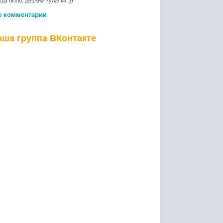
гда было. Держим кулачки :))
е комментарии
аша группа ВКонтакте