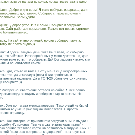
ираю паззл от начала до конца, но завтра вставать рано.
аня:: Доброго дня всем! Я тоже собираю из архива, да и
авершённых достаточно.Собираю с перезагрузкой и
овлением. Всем удачи!
дНик:: Доброе утро. И я с вами. Собираю и загружаю
ые. Сайт работает нормально. Только нет новых картинок
то большой минус.
ada:: На сайте много людей, но они собирают молча,
тому их плохо видно ))
ira:: Я здесь. Каждый день хотя бы 1 пазл, но собираю.
а, что сайт жив. Незавершённых у меня достаточно, да и
рхиве тоже есть, что собирать. Дай Бог здоровья всем, кто
ами! И основателям сайта!
ava:: gall, кто-то остался. Вот у меня еще недособранных
ятка три, да и закладок (пока были проблемы с
рыванием) наделала. Да и ТОП-20 обновляется - значит,
и собирают :))
l:: Интересно, кто-то еще остался на сайте. Я все равно
должаю сюда заходить и собираю старые паззлы. Их
го
ок:: Уже почти два месяца перерыв. Такого ещё не было!
ошибка 4" у меня уже год как появляется. Я просто
овляю страницу.
ava:: Как интересно: при попытке загрузки он мне выдал к-
"ошибку 4", пояснив: "вы не можете загружать пазлы" -
ако сейчас тестовая картинка появилась в загруженных. С
еткой "пазл еще не прошел модерацию" - но это уж как