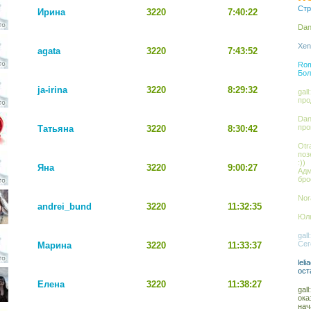
Стр
Ирина
3220
7:40:22
Dan
Xen
agata
3220
7:43:52
Rom
Бол
ja-irina
3220
8:29:32
gal
про
Dan
про
Татьяна
3220
8:30:42
Otr
поз
:))
Яна
3220
9:00:27
Адм
бро
Nor
andrei_bund
3220
11:32:35
Юль
gal
Сег
Марина
3220
11:33:37
lel
ост
Елена
3220
11:38:27
gal
ока
нач