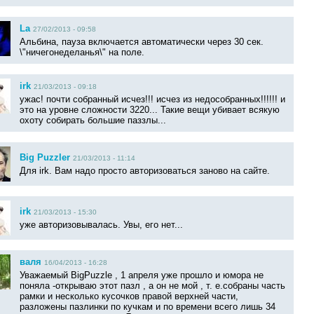
La
27/02/2013 - 09:58
Альбина, пауза включается автоматически через 30 сек.
\"ничегонеделанья\" на поле.
irk
21/03/2013 - 09:18
ужас! почти собранный исчез!!! исчез из недособранных!!!!!! и
это на уровне сложности 3220... Такие вещи убивает всякую
охоту собирать большие паззлы...
Big Puzzler
21/03/2013 - 11:14
Для irk. Вам надо просто авторизоваться заново на сайте.
irk
21/03/2013 - 15:30
уже авторизовывалась. Увы, его нет...
валя
16/04/2013 - 16:28
Уважаемый BigPuzzle , 1 апреля уже прошло и юмора не
поняла -открываю этот пазл , а он не мой , т. е.собраны часть
рамки и несколько кусочков правой верхней части,
разложены пазлинки по кучкам и по времени всего лишь 34