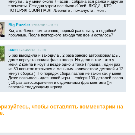
минуты , а у меня около 7 часов , собрана вся рамка и другие
элементы .Сегодня утром все было о\"кей. ЛЮДИ , КТО
ПОТЕРЯЛ СВОЙ ПАЗЛ ?Верните , пожалуста , мой .
Big Puzzler
17/04/2013 - 11:31
Хм, это более чем странно, первый раз слышу о подобной
проблеме. После повторного захода так все и осталось?
валя
17/04/2013 - 12:20
5 раз выходила и заходила , 2 раза заново авторизовалась ,
даже переустановили флеш-плеер. Но дело в том , что у
меня 2 компа и ноут и везде одно и тоже ( правда , один раз
из 30 попыток открылся с меньшим количеством деталей и 12
минут сборки ) .Но порядок сбора пазлов не такой как у меня .
Даже появилась идея новой игры -- собери 100 деталей пазла
( 10 раз автосохранения и отдельными фрагментами ))и
передай следующему игроку .
ризуйтесь, чтобы оставлять комментарии на
е.