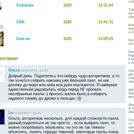
соб
Vishenka
3220
12:31:04
ТаШ
нез
обн
1304
3220
12:41:31
Вла
нов
и э
Оля-ля
3220
13:09:29
Nor
поэ
Dan
Рад
ентарии:
в а
с н
Ольга
Otr
21/01/2013 - 12:53
дес
Добрый день. Поделитесь кто-нибудь чудо-алгоритмом, а то
отк
так хочется собрать наконец уже большой пазл, но как
люд
дохожу до моря или неба все,руки опускаются. Я наверное
единственная радовалась когда перед НГ пропали
gal
про
несобранные пазлы:-) бросить жалко было,а собирать
мно
надоело синеву до дрожи в пальцах:-)))
Лен
А "
обн
La
21/01/2013 - 13:31
Ольга, алгоритмов несколько, для каждой сложности пазла
Otr
разный,поделиться не так просто... если выбрать пазл, то
то 
можно попробовать объяснить. но это не так тяжело
одн
пом
объяснять, понять гораздо тяжелей, некоторые пазлы очень