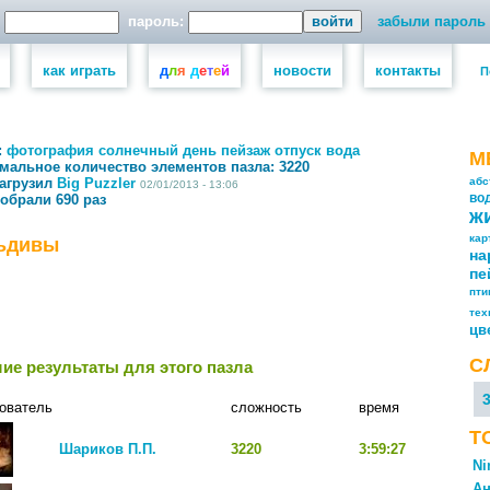
пароль:
забыли пароль
как играть
д
л
я
д
е
т
е
й
новости
контакты
П
:
фотография
солнечный день
пейзаж
отпуск
вода
М
мальное количество элементов пазла:
3220
загрузил
Big Puzzler
абс
02/01/2013 - 13:06
собрали 690 раз
во
ж
кар
ьдивы
на
пе
пт
тех
цв
С
ие результаты для этого пазла
ователь
сложность
время
Т
Шариков П.П.
3220
3:59:27
Ni
Ан