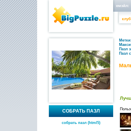
емэйл:
клуб
Метки
Макси
Пазл 
Пазл 
Мал
Лучш
Польз
СОБРАТЬ ПАЗЛ
собрать пазл (html5)