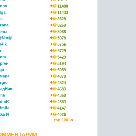
nna
11488
lga
11433
el
8528
zana
8269
ина
8088
@Nin@
5978
n4ik
5756
a
5729
mm
5429
ргей
5194
ga
5059
мара
4879
rgio
4824
адНик
4683
na
4360
dinR
4353
dmila
4147
tka N
4026
топ 100
ОММЕНТАРИИ