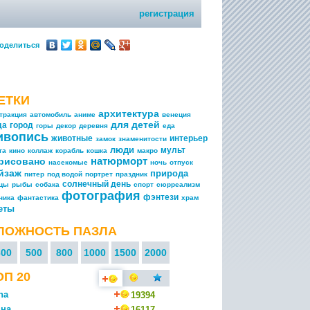
регистрация
оделиться
ЕТКИ
архитектура
тракция
автомобиль
аниме
венеция
для детей
да
город
горы
декор
деревня
еда
ивопись
животные
интерьер
замок
знаменитости
люди
мульт
та
кино
коллаж
корабль
кошка
макро
натюрморт
рисовано
насекомые
ночь
отпуск
йзаж
природа
питер
под водой
портрет
праздник
солнечный день
ицы
рыбы
собака
спорт
сюрреализм
фотография
фэнтези
ника
фантастика
храм
еты
ЛОЖНОСТЬ ПАЗЛА
300
500
800
1000
1500
2000
ОП 20
na
19394
на
16117