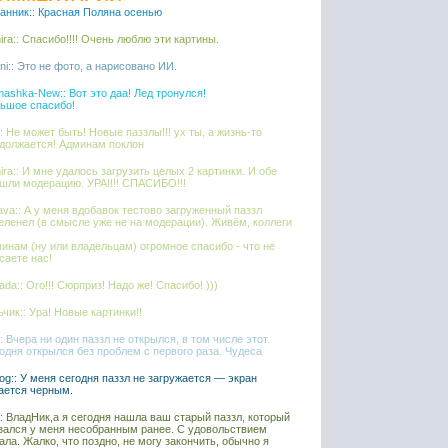
анник:: Красная Поляна осенью
ira:: Спасибо!!!! Очень люблю эти картины.
ni:: Это не фото, а нарисовано ИИ.
ashka-New:: Вот это даа! Лед тронулся!
ьшое спасибо!
l:: Не может быть! Новые паззлы!!! ух ты, а жизнь-то
должается! Админам поклон
ira:: И мне удалось загрузить целых 2 картинки. И обе
шли модерацию. УРА!!!! СПАСИБО!!!
ava:: А у меня вдобавок тестово загруженный паззл
еленел (в смысле уже не на модерации). Живём, коллеги
инам (ну или владельцам) огромное спасибо - что не
саете нас!
ada:: Ого!!! Сюрприз! Надо же! Спасибо! )))
чик:: Ура! Новые картинки!!
l:: Вчера ни один паззл не открылся, в том числе этот.
одня открылся без проблем с первого раза. Чудеса
iaog:: У меня сегодня паззл не загружается — экран
ается черным.
l:: ВладНик,а я сегодня нашла ваш старый паззл, который
зался у меня несобранным ранее. С удовольствием
ала. Жалко, что поздно, не могу закончить, обычно я