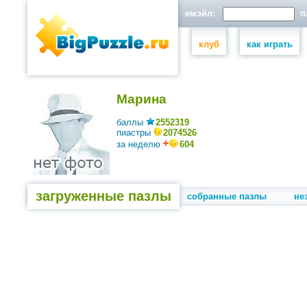
емэйл:
па
клуб
как играть
Марина
баллы
2552319
пиастры
2074526
за неделю
604
загруженные пазлы
собранные пазлы
не