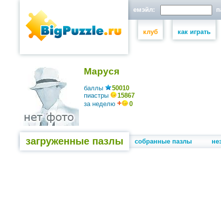
емэйл:
па
клуб
как играть
Маруся
баллы
50010
пиастры
15867
за неделю
0
загруженные пазлы
собранные пазлы
не