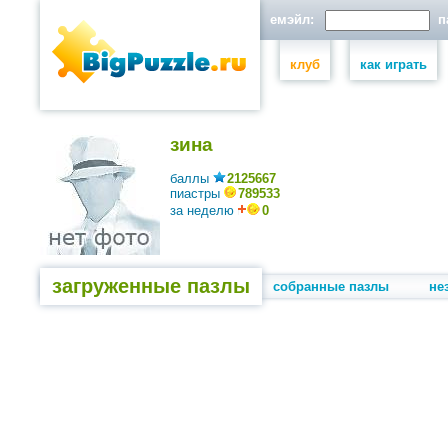
емэйл:
па
клуб
как играть
зина
баллы
2125667
пиастры
789533
за неделю
0
загруженные пазлы
собранные пазлы
не