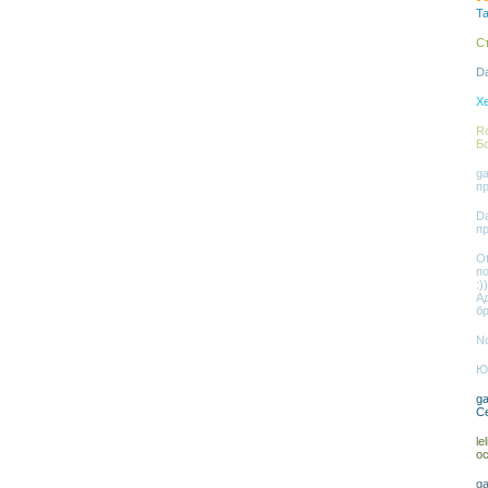
Ta
С
Da
Xe
Ro
Б
ga
п
Da
п
Ot
п
:))
А
бр
No
Юл
ga
С
le
о
ga