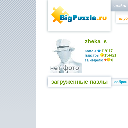
емэйл:
клуб
zheka_s
баллы
119117
пиастры
154421
за неделю
0
загруженные пазлы
собран