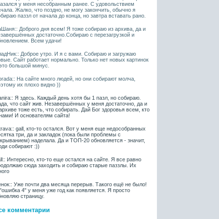
казался у меня несобранным ранее. С удовольствием
чала. Жалко, что поздно, не могу закончить, обычно я
бираю паззл от начала до конца, но завтра вставать рано.
Шаня:: Доброго дня всем! Я тоже собираю из архива, да и
езавершённых достаточно.Собираю с перезагрузкой и
бновлением. Всем удачи!
адНик:: Доброе утро. И я с вами. Собираю и загружаю
овые. Сайт работает нормально. Только нет новых картинок
 это большой минус.
rada:: На сайте много людей, но они собирают молча,
этому их плохо видно ))
nira:: Я здесь. Каждый день хотя бы 1 пазл, но собираю.
да, что сайт жив. Незавершённых у меня достаточно, да и
архиве тоже есть, что собирать. Дай Бог здоровья всем, кто
нами! И основателям сайта!
rava:: gall, кто-то остался. Вот у меня еще недособранных
сятка три, да и закладок (пока были проблемы с
крыванием) наделала. Да и ТОП-20 обновляется - значит,
ди собирают :))
ll:: Интересно, кто-то еще остался на сайте. Я все равно
родолжаю сюда заходить и собираю старые паззлы. Их
ного
нок:: Уже почти два месяца перерыв. Такого ещё не было!
"ошибка 4" у меня уже год как появляется. Я просто
бновляю страницу.
се комментарии