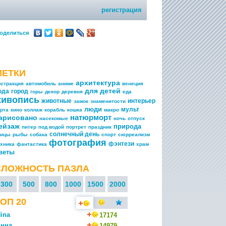
регистрация
оделиться
МЕТКИ
архитектура
бстракция
автомобиль
аниме
венеция
для детей
ода
город
горы
декор
деревня
еда
живопись
животные
интерьер
замок
знаменитости
люди
мульт
арта
кино
коллаж
корабль
кошка
макро
натюрморт
арисовано
насекомые
ночь
отпуск
ейзаж
природа
питер
под водой
портрет
праздник
солнечный день
тицы
рыбы
собака
спорт
сюрреализм
фотография
фэнтези
ехника
фантастика
храм
веты
СЛОЖНОСТЬ ПАЗЛА
300
500
800
1000
1500
2000
ОП 20
ina
17174
нна
14979