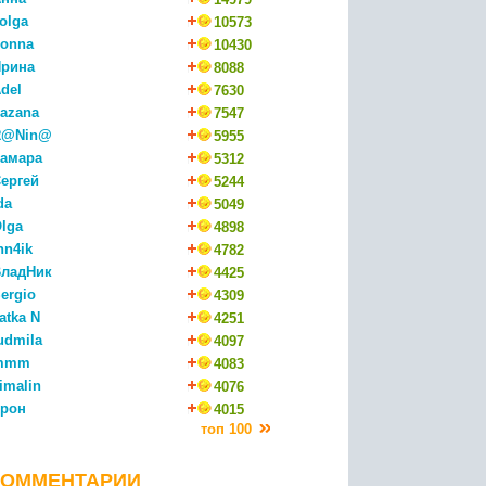
olga
10573
onna
10430
рина
8088
del
7630
azana
7547
R@Nin@
5955
амара
5312
ергей
5244
da
5049
lga
4898
nn4ik
4782
ладНик
4425
ergio
4309
atka N
4251
udmila
4097
mmm
4083
imalin
4076
рон
4015
топ 100
КОММЕНТАРИИ