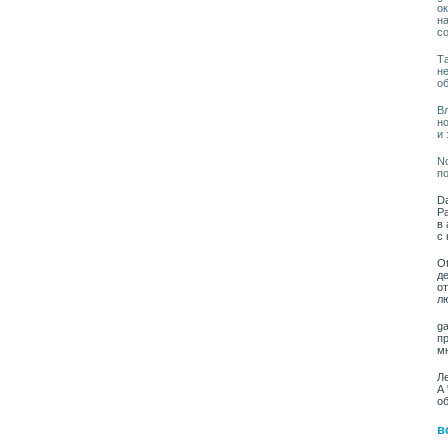
о
на
со
Та
н
о
Вл
н
и
No
по
Da
Ра
в 
с 
Ot
де
от
лю
ga
п
м
Ле
А 
о
в