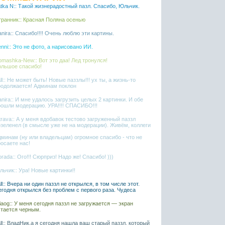
tka N:: Такой жизнерадостный пазл. Спасибо, Юльчик.
транник:: Красная Поляна осенью
nira:: Спасибо!!!! Очень люблю эти картины.
nni:: Это не фото, а нарисовано ИИ.
mashka-New:: Вот это даа! Лед тронулся!
ольшое спасибо!
ll:: Не может быть! Новые паззлы!!! ух ты, а жизнь-то
родолжается! Админам поклон
nira:: И мне удалось загрузить целых 2 картинки. И обе
рошли модерацию. УРА!!!! СПАСИБО!!!
rava:: А у меня вдобавок тестово загруженный паззл
озеленел (в смысле уже не на модерации). Живём, коллеги
дминам (ну или владельцам) огромное спасибо - что не
осаете нас!
rada:: Ого!!! Сюрприз! Надо же! Спасибо! )))
ьчик:: Ура! Новые картинки!!
ll:: Вчера ни один паззл не открылся, в том числе этот.
егодня открылся без проблем с первого раза. Чудеса
liaog:: У меня сегодня паззл не загружается — экран
стается черным.
ll:: ВладНик,а я сегодня нашла ваш старый паззл, который