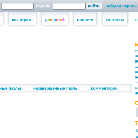
пароль:
забыли пароль
как играть
д
л
я
д
е
т
е
й
новости
контакты
П
а
в
к
н
п
п
ные пазлы
незавершенные пазлы
комментарии
т
ц
Т
N
А