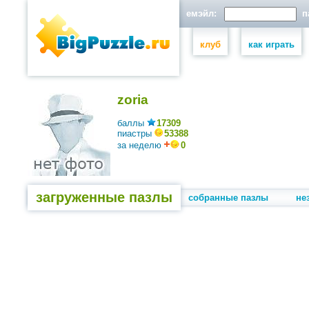
емэйл:
па
клуб
как играть
zoria
баллы
17309
пиастры
53388
за неделю
0
загруженные пазлы
собранные пазлы
не