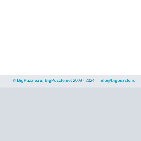
©
BigPuzzle.ru
,
BigPuzzle.net
2009 - 2024
info@bigpuzzle.ru