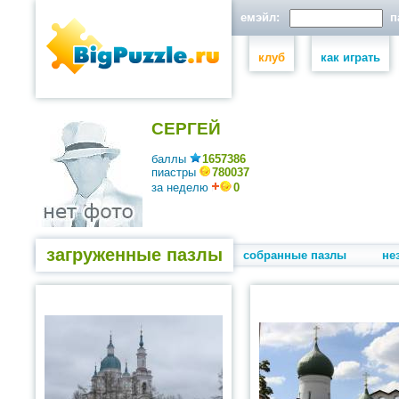
емэйл:
па
клуб
как играть
СЕРГЕЙ
баллы
1657386
пиастры
780037
за неделю
0
загруженные пазлы
собранные пазлы
не