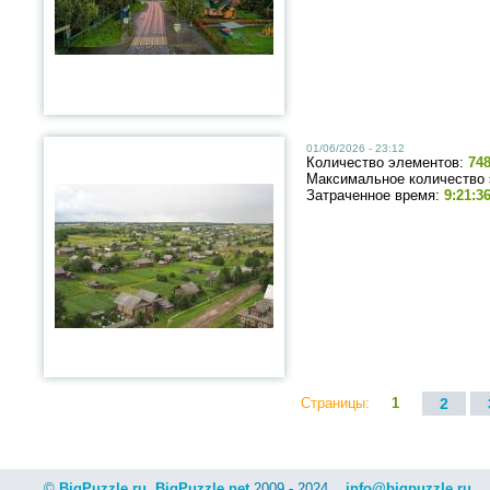
01/06/2026 - 23:12
Количество элементов:
74
Максимальное количество
Затраченное время:
9:21:3
Страницы:
1
2
©
BigPuzzle.ru
,
BigPuzzle.net
2009 - 2024
info@bigpuzzle.ru