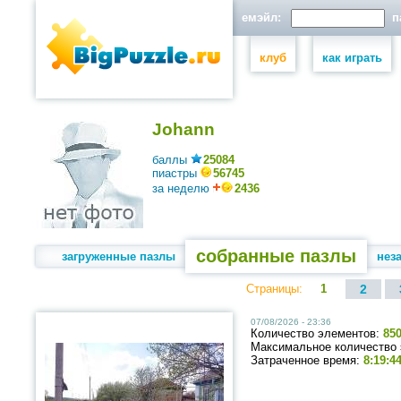
емэйл:
па
клуб
как играть
Johann
баллы
25084
пиастры
56745
за неделю
2436
собранные пазлы
загруженные пазлы
нез
Страницы:
1
2
07/08/2026 - 23:36
Количество элементов:
85
Максимальное количество
Затраченное время:
8:19:4