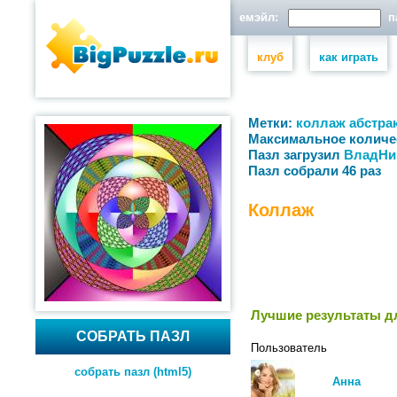
емэйл:
па
клуб
как играть
Метки:
коллаж
абстра
Максимальное количе
Пазл загрузил
ВладНи
Пазл собрали 46 раз
Коллаж
Лучшие результаты дл
СОБРАТЬ ПАЗЛ
Пользователь
собрать пазл (html5)
Анна