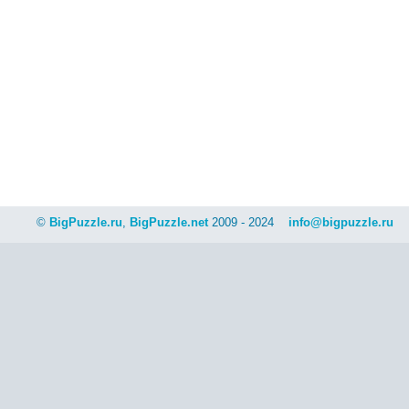
©
BigPuzzle.ru
,
BigPuzzle.net
2009 - 2024
info@bigpuzzle.ru