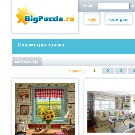
емэйл:
па
клуб
как играть
Параметры поиска
интерьер
Страницы:
1
2
3