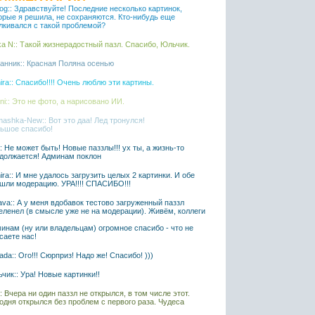
iaog:: Здравствуйте! Последние несколько картинок,
орые я решила, не сохраняются. Кто-нибудь еще
лкивался с такой проблемой?
ka N:: Такой жизнерадостный пазл. Спасибо, Юльчик.
анник:: Красная Поляна осенью
ira:: Спасибо!!!! Очень люблю эти картины.
ni:: Это не фото, а нарисовано ИИ.
ashka-New:: Вот это даа! Лед тронулся!
ьшое спасибо!
l:: Не может быть! Новые паззлы!!! ух ты, а жизнь-то
должается! Админам поклон
ira:: И мне удалось загрузить целых 2 картинки. И обе
шли модерацию. УРА!!!! СПАСИБО!!!
ava:: А у меня вдобавок тестово загруженный паззл
еленел (в смысле уже не на модерации). Живём, коллеги
инам (ну или владельцам) огромное спасибо - что не
саете нас!
ada:: Ого!!! Сюрприз! Надо же! Спасибо! )))
чик:: Ура! Новые картинки!!
l:: Вчера ни один паззл не открылся, в том числе этот.
одня открылся без проблем с первого раза. Чудеса