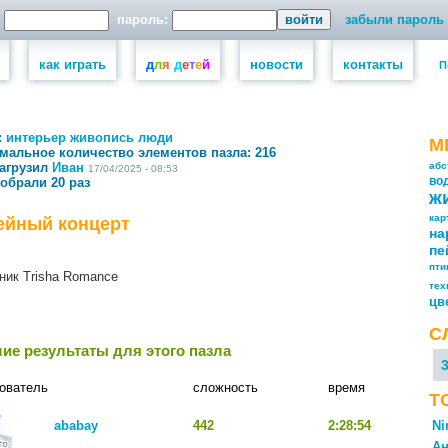
пароль:
забыли пароль
как играть
д
л
я
д
е
т
е
й
новости
контакты
П
:
интерьер
живопись
люди
М
мальное количество элементов пазла:
216
загрузил
Иван
абс
17/04/2025 - 08:53
собрали 20 раз
во
ж
кар
ейный концерт
на
пе
пт
ник Trisha Romance
тех
цв
С
ие результаты для этого пазла
ователь
сложность
время
Т
ababay
442
2:28:54
Ni
Ан