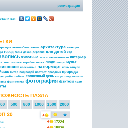
регистрация
оделиться
ЕТКИ
архитектура
тракция
автомобиль
аниме
венеция
для детей
да
город
горы
декор
деревня
еда
ивопись
животные
интерьер
замок
знаменитости
люди
мульт
та
кино
коллаж
корабль
кошка
макро
натюрморт
рисовано
насекомые
ночь
отпуск
йзаж
природа
питер
под водой
портрет
праздник
солнечный день
ицы
рыбы
собака
спорт
сюрреализм
фотография
фэнтези
ника
фантастика
храм
еты
ЛОЖНОСТЬ ПАЗЛА
300
500
800
1000
1500
2000
ОП 20
na
17224
на
15820