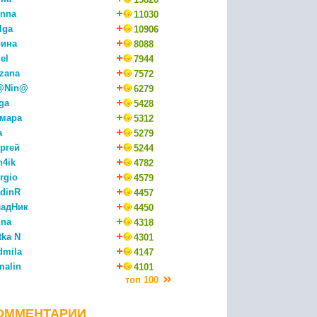
nna
11030
lga
10906
ина
8088
el
7944
zana
7572
@Nin@
6279
ga
5428
мара
5312
a
5279
ргей
5244
n4ik
4782
rgio
4579
dinR
4457
адНик
4450
na
4318
tka N
4301
dmila
4147
malin
4101
топ 100
ОММЕНТАРИИ