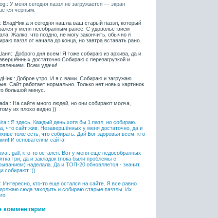
iaog:: У меня сегодня паззл не загружается — экран
ается черным.
l:: ВладНик,а я сегодня нашла ваш старый паззл, который
зался у меня несобранным ранее. С удовольствием
ала. Жалко, что поздно, не могу закончить, обычно я
ираю паззл от начала до конца, но завтра вставать рано.
аня:: Доброго дня всем! Я тоже собираю из архива, да и
авершённых достаточно.Собираю с перезагрузкой и
овлением. Всем удачи!
дНик:: Доброе утро. И я с вами. Собираю и загружаю
ые. Сайт работает нормально. Только нет новых картинок
то большой минус.
ada:: На сайте много людей, но они собирают молча,
тому их плохо видно ))
ira:: Я здесь. Каждый день хотя бы 1 пазл, но собираю.
а, что сайт жив. Незавершённых у меня достаточно, да и
рхиве тоже есть, что собирать. Дай Бог здоровья всем, кто
ами! И основателям сайта!
ava:: gall, кто-то остался. Вот у меня еще недособранных
ятка три, да и закладок (пока были проблемы с
рыванием) наделала. Да и ТОП-20 обновляется - значит,
и собирают :))
l:: Интересно, кто-то еще остался на сайте. Я все равно
должаю сюда заходить и собираю старые паззлы. Их
го
е комментарии