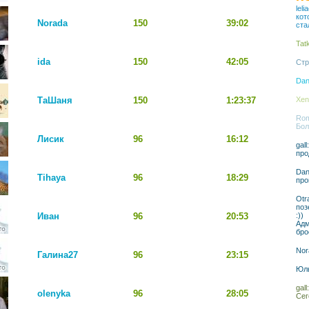
lel
кот
Norada
150
39:02
ста
Tat
ida
150
42:05
Стр
Dan
ТаШаня
150
1:23:37
Xen
Rom
Бол
Лисик
96
16:12
gal
про
Dan
Tihaya
96
18:29
про
Otr
поз
Иван
96
20:53
:))
Адм
бро
Nor
Галина27
96
23:15
Юль
gal
olenyka
96
28:05
Сег