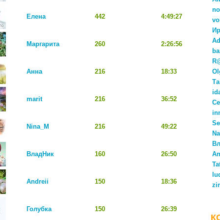
no
Елена
442
4:49:27
vo
Ир
Ad
Маргарита
260
2:26:56
ba
R
Анна
216
18:33
Ol
Та
id
marit
216
36:52
Се
in
Se
Nina_M
216
49:22
Na
Вл
ВладНик
160
26:50
An
Ta
lu
Andreii
150
18:36
zi
Голубка
150
26:39
К