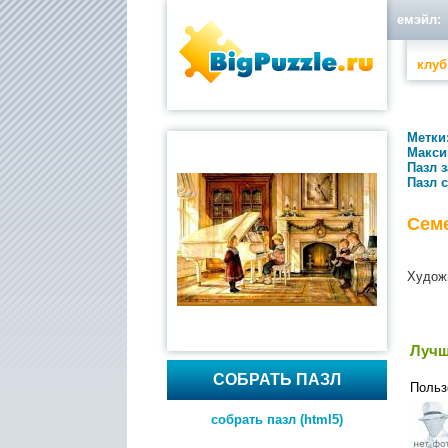
емэйл:
клуб
Метки
Макси
Пазл 
Пазл 
Сем
Худож
Лучш
СОБРАТЬ ПАЗЛ
Польз
собрать пазл (html5)