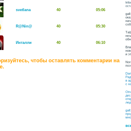
lel
ост
svetlana
40
05:06
gal
ока
нач
соб
R@Nin@
40
05:30
ТаШ
нез
обн
Инталли
40
06:10
Вла
нов
и э
ризуйтесь, чтобы оставлять комментарии на
Nor
поэ
е.
Dan
Рад
в а
с н
Otr
дес
отк
люд
gal
про
мно
вс