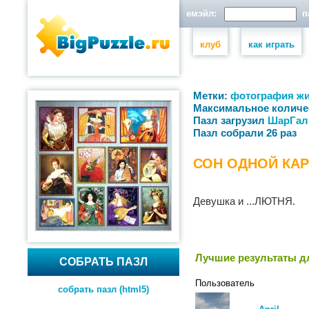
емэйл:
па
клуб
как играть
Метки:
фотография
ж
Максимальное количе
Пазл загрузил
ШарГал
Пазл собрали 26 раз
СОН ОДНОЙ КАР
Девушка и ...ЛЮТНЯ.
Лучшие результаты дл
СОБРАТЬ ПАЗЛ
Пользователь
собрать пазл (html5)