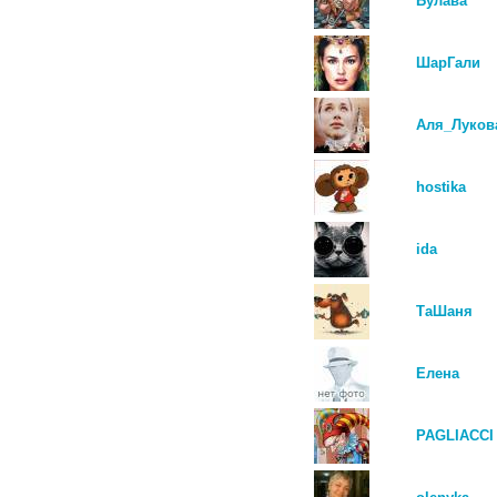
Булава
ШарГали
Аля_Луков
hostika
ida
ТаШаня
Елена
PAGLIACCI