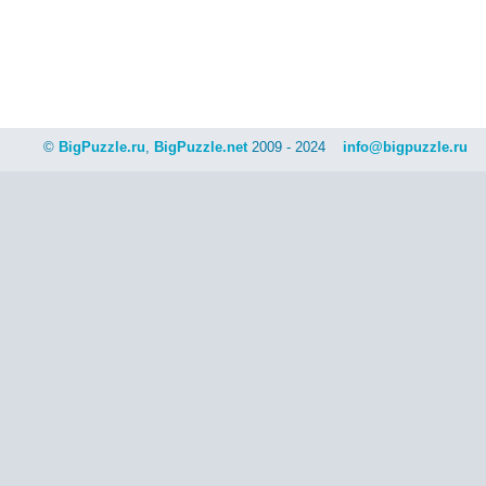
©
BigPuzzle.ru
,
BigPuzzle.net
2009 - 2024
info@bigpuzzle.ru