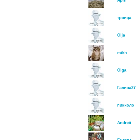
April
троица
Olja
mikh
Olga
Галина27
пикколо
Andreii