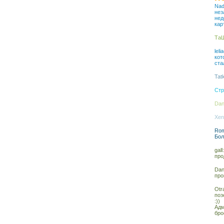
Nad
нез
нед
кар
ТаШ
lel
кот
ста
Tat
Стр
Dan
Xen
Rom
Бол
gal
про
Dan
про
Otr
поз
:))
Адм
бро