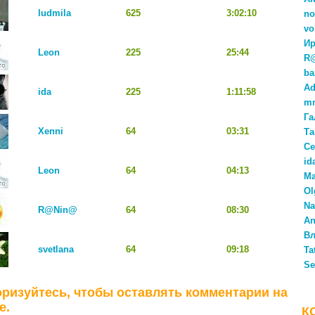
ludmila
625
3:02:10
no
vo
Ир
Leon
225
25:44
R
ba
Ad
ida
225
1:11:58
m
Га
Xenni
64
03:31
Та
Се
id
Leon
64
04:13
М
Ol
Na
R@Nin@
64
08:30
An
Вл
svetlana
64
09:18
Ta
Se
ризуйтесь, чтобы оставлять комментарии на
е.
К