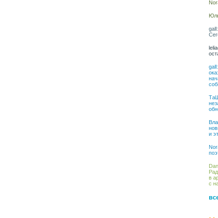
Nor
Юль
gal
Сег
lel
ост
gal
ока
нач
соб
ТаШ
нез
обн
Вла
нов
и э
Nor
поэ
Dan
Рад
в а
с н
вс