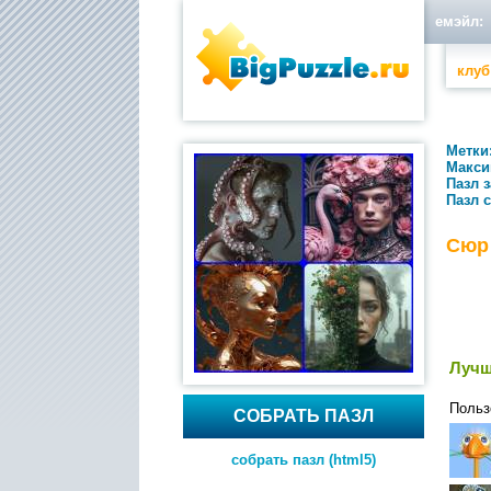
емэйл:
клуб
Метки
Макси
Пазл 
Пазл 
Сюр 
Лучш
Польз
СОБРАТЬ ПАЗЛ
собрать пазл (html5)