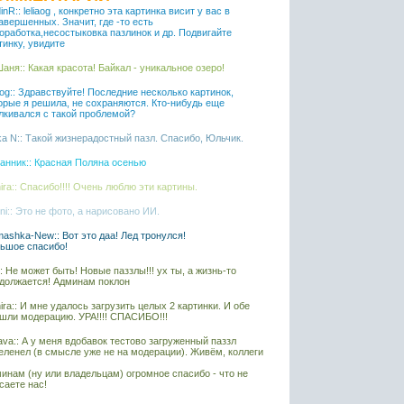
inR:: leliaog , конкретно эта картинка висит у вас в
авершенных. Значит, где -то есть
оработка,несостыковка пазлинок и др. Подвигайте
тинку, увидите
аня:: Какая красота! Байкал - уникальное озеро!
iaog:: Здравствуйте! Последние несколько картинок,
орые я решила, не сохраняются. Кто-нибудь еще
лкивался с такой проблемой?
ka N:: Такой жизнерадостный пазл. Спасибо, Юльчик.
анник:: Красная Поляна осенью
ira:: Спасибо!!!! Очень люблю эти картины.
ni:: Это не фото, а нарисовано ИИ.
ashka-New:: Вот это даа! Лед тронулся!
ьшое спасибо!
l:: Не может быть! Новые паззлы!!! ух ты, а жизнь-то
должается! Админам поклон
ira:: И мне удалось загрузить целых 2 картинки. И обе
шли модерацию. УРА!!!! СПАСИБО!!!
ava:: А у меня вдобавок тестово загруженный паззл
еленел (в смысле уже не на модерации). Живём, коллеги
инам (ну или владельцам) огромное спасибо - что не
саете нас!