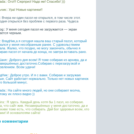
ada:: Ого!!! Сюрприз! Надо же! Спасибо! )))
чик:: Ура! Новые картинки!!
l:: Вчера ни один паззл не открылся, в том числе этот.
одня открылся без проблем с первого раза. Чудеса
iaog:: У меня сегодня паззл не загружается — экран
ается черным.
l:: ВладНик,а я сегодня нашла ваш старый паззл, который
зался у меня несобранным ранее. С удовольствием
ала. Жалко, что поздно, не могу закончить, обычно я
ираю паззл от начала до конца, но завтра вставать рано.
аня:: Доброго дня всем! Я тоже собираю из архива, да и
авершённых достаточно.Собираю с перезагрузкой и
овлением. Всем удачи!
дНик:: Доброе утро. И я с вами. Собираю и загружаю
ые. Сайт работает нормально. Только нет новых картинок
то большой минус.
ada:: На сайте много людей, но они собирают молча,
тому их плохо видно ))
ira:: Я здесь. Каждый день хотя бы 1 пазл, но собираю.
а, что сайт жив. Незавершённых у меня достаточно, да и
рхиве тоже есть, что собирать. Дай Бог здоровья всем, кто
ами! И основателям сайта!
е комментарии