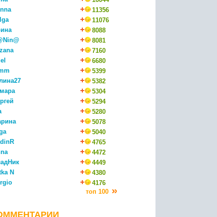
nna
11356
lga
11076
ина
8088
@Nin@
8081
zana
7160
el
6680
mm
5399
лина27
5382
мара
5304
ргей
5294
a
5280
арина
5078
ga
5040
dinR
4765
na
4472
адНик
4449
tka N
4380
rgio
4176
топ 100
ОММЕНТАРИИ