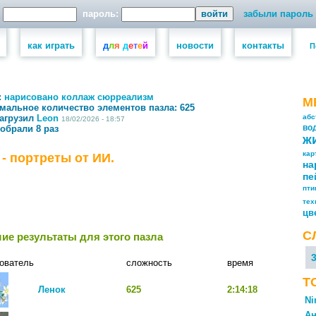
пароль:
забыли пароль
как играть
д
л
я
д
е
т
е
й
новости
контакты
П
:
нарисовано
коллаж
сюрреализм
М
мальное количество элементов пазла:
625
загрузил
Leon
абс
18/02/2026 - 18:57
собрали 8 раз
во
ж
кар
- портреты от ИИ.
на
пе
пт
тех
цв
С
ие результаты для этого пазла
ователь
сложность
время
Т
Ленок
625
2:14:18
Ni
Ан