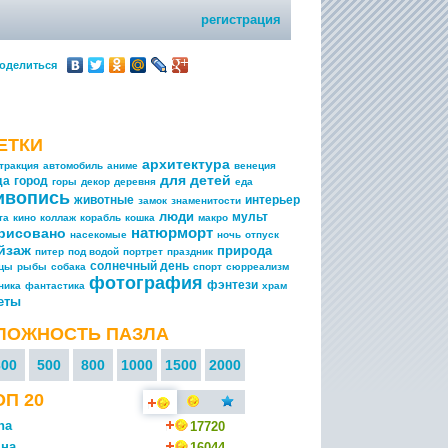
регистрация
оделиться
ЕТКИ
архитектура
тракция
автомобиль
аниме
венеция
для детей
да
город
горы
декор
деревня
еда
ивопись
животные
интерьер
замок
знаменитости
люди
мульт
та
кино
коллаж
корабль
кошка
макро
натюрморт
рисовано
насекомые
ночь
отпуск
йзаж
природа
питер
под водой
портрет
праздник
солнечный день
ицы
рыбы
собака
спорт
сюрреализм
фотография
фэнтези
ника
фантастика
храм
еты
ЛОЖНОСТЬ ПАЗЛА
300
500
800
1000
1500
2000
ОП 20
na
17720
на
16044