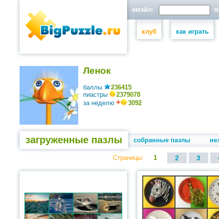
емэйл:
па
клуб
как играть
Ленок
баллы
236415
пиастры
2379078
за неделю
3092
загруженные пазлы
собранные пазлы
не
Страницы:
1
2
3