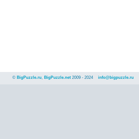
©
BigPuzzle.ru
,
BigPuzzle.net
2009 - 2024
info@bigpuzzle.ru