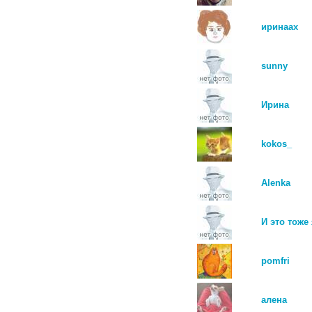
иринаах
sunny
Ирина
kokos_
Alenka
И это тоже я
pomfri
алена