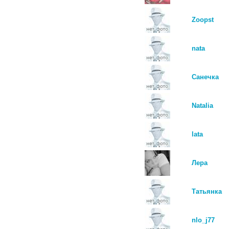
Zoopst
nata
Санечка
Natalia
lata
Лера
Татьянка
nlo_j77