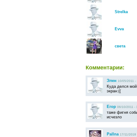
Strelka
Evva
света
Комментарии:
Элен
10/05/2011 -
Куда делся мой
экран:((
Егор
06/10/2011 - 
таже фигня соб
исчезло
Pallna
17/11/2018 