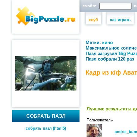
емэйл:
па
клуб
как играть
Метки:
кино
Максимальное количе
Пазл загрузил
Big Puzz
Пазл собрали 120 раз
Кадр из к/ф Ава
Лучшие результаты дл
СОБРАТЬ ПАЗЛ
Пользователь
собрать пазл (html5)
andrei_bun