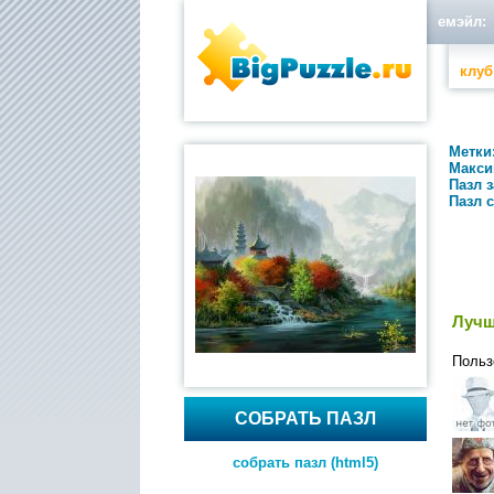
емэйл:
клуб
Метки
Макси
Пазл 
Пазл 
Лучш
Польз
СОБРАТЬ ПАЗЛ
собрать пазл (html5)