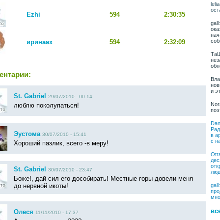
lel
ост
Ezhi
594
2:30:35
gal
ока
нач
соб
иринаах
594
2:32:09
ТаШ
нез
обн
ентарии:
Вла
нов
и э
St. Gabriel
29/07/2010 - 00:14
Nor
люблю поколупаться!
поэ
Dan
Рад
Эустома
30/07/2010 - 15:41
в а
с н
Хороший пазлик, всего -в меру!
Otr
дес
отк
St. Gabriel
30/07/2010 - 23:47
люд
Боже!, дай сил его дособирать! Местные горы довели меня
gal
до нервной икоты!
про
мно
вс
Олеся
11/11/2010 - 17:37