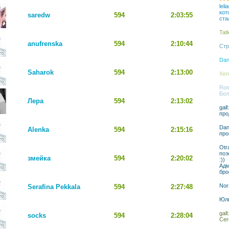
lel
кот
saredw
594
2:03:55
ста
Tat
anufrenska
594
2:10:44
Стр
Dan
Saharok
594
2:13:00
Xen
Rom
Бол
Лера
594
2:13:02
gal
про
Dan
Alenka
594
2:15:16
про
Otr
поз
змейка
594
2:20:02
:))
Адм
бро
Nor
Serafina Pekkala
594
2:27:48
Юль
gal
socks
594
2:28:04
Сег