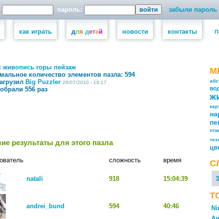
пароль:
забыли пароль
как играть
д
л
я
д
е
т
е
й
новости
контакты
П
:
живопись
горы
пейзаж
М
мальное количество элементов пазла:
594
загрузил
Big Puzzler
абс
28/07/2010 - 19:17
собрали 556 раз
во
ж
кар
на
пе
пт
тех
ие результаты для этого пазла
цв
ователь
сложность
время
С
natali
918
15:04:39
Т
andrei_bund
594
40:46
Ni
Ан