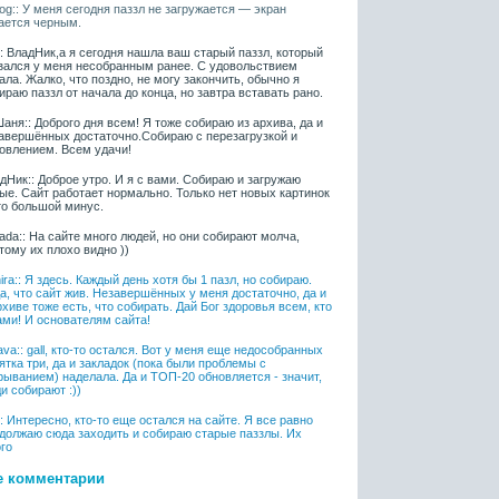
iaog:: У меня сегодня паззл не загружается — экран
ается черным.
l:: ВладНик,а я сегодня нашла ваш старый паззл, который
зался у меня несобранным ранее. С удовольствием
ала. Жалко, что поздно, не могу закончить, обычно я
ираю паззл от начала до конца, но завтра вставать рано.
аня:: Доброго дня всем! Я тоже собираю из архива, да и
авершённых достаточно.Собираю с перезагрузкой и
овлением. Всем удачи!
дНик:: Доброе утро. И я с вами. Собираю и загружаю
ые. Сайт работает нормально. Только нет новых картинок
то большой минус.
ada:: На сайте много людей, но они собирают молча,
тому их плохо видно ))
ira:: Я здесь. Каждый день хотя бы 1 пазл, но собираю.
а, что сайт жив. Незавершённых у меня достаточно, да и
рхиве тоже есть, что собирать. Дай Бог здоровья всем, кто
ами! И основателям сайта!
ava:: gall, кто-то остался. Вот у меня еще недособранных
ятка три, да и закладок (пока были проблемы с
рыванием) наделала. Да и ТОП-20 обновляется - значит,
и собирают :))
l:: Интересно, кто-то еще остался на сайте. Я все равно
должаю сюда заходить и собираю старые паззлы. Их
го
е комментарии