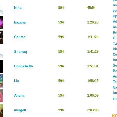
no
Nina
594
45:54
vo
Ир
Ad
bazana
594
1:20:23
ba
R
Conteo
594
1:31:24
Ol
Та
id
Sherraq
594
1:41:29
Се
in
Se
Co3gaTeJIb
594
1:51:31
Вл
An
Lia
594
1:58:15
Ta
Na
lu
Алена
594
2:00:59
zi
miagell
594
2:03:08
К