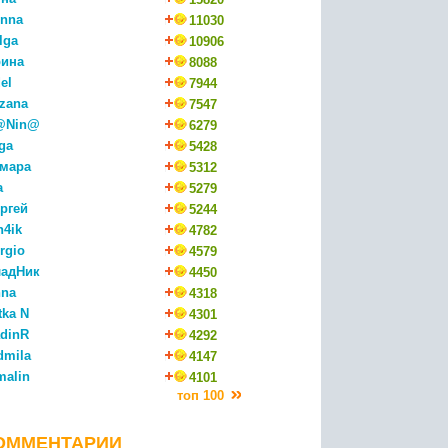
nna
11030
lga
10906
ина
8088
el
7944
zana
7547
@Nin@
6279
ga
5428
мара
5312
a
5279
ргей
5244
n4ik
4782
rgio
4579
адНик
4450
na
4318
tka N
4301
dinR
4292
dmila
4147
malin
4101
топ 100
ОММЕНТАРИИ