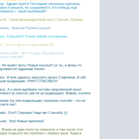
iaog:: Здравствуйте! Последние несколько картинок,
орые я решила, не сохраняются. Кто-нибудь еще
лкивался с такой проблемой?
ka N:: Такой жизнерадостный пазл. Спасибо, Юльчик.
анник:: Красная Поляна осенью
ira:: Спасибо!!!! Очень люблю эти картины.
ni:: Это не фото, а нарисовано ИИ.
ashka-New:: Вот это даа! Лед тронулся!
ьшое спасибо!
l:: Не может быть! Новые паззлы!!! ух ты, а жизнь-то
должается! Админам поклон
ira:: И мне удалось загрузить целых 2 картинки. И обе
шли модерацию. УРА!!!! СПАСИБО!!!
ava:: А у меня вдобавок тестово загруженный паззл
еленел (в смысле уже не на модерации). Живём, коллеги
инам (ну или владельцам) огромное спасибо - что не
саете нас!
ada:: Ого!!! Сюрприз! Надо же! Спасибо! )))
чик:: Ура! Новые картинки!!
l:: Вчера ни один паззл не открылся, в том числе этот.
одня открылся без проблем с первого раза. Чудеса