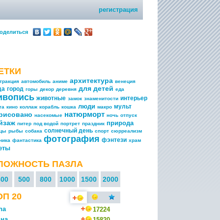
регистрация
оделиться
ЕТКИ
архитектура
тракция
автомобиль
аниме
венеция
для детей
да
город
горы
декор
деревня
еда
ивопись
животные
интерьер
замок
знаменитости
люди
мульт
та
кино
коллаж
корабль
кошка
макро
натюрморт
рисовано
насекомые
ночь
отпуск
йзаж
природа
питер
под водой
портрет
праздник
солнечный день
ицы
рыбы
собака
спорт
сюрреализм
фотография
фэнтези
ника
фантастика
храм
еты
ЛОЖНОСТЬ ПАЗЛА
300
500
800
1000
1500
2000
ОП 20
na
17224
на
15820