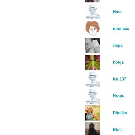
Nina
иринаах
Лера
holga
ksu137
Игорь
Rito4ka
Юля