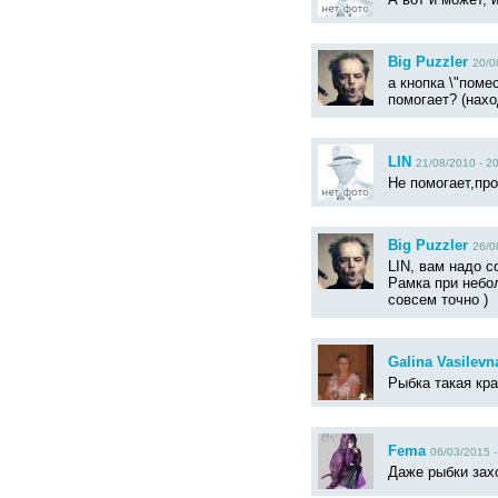
Big Puzzler
20/0
а кнопка \"поме
помогает? (нахо
LIN
21/08/2010 - 2
Не помогает,про
Big Puzzler
26/0
LIN, вам надо 
Рамка при небо
совсем точно )
Galina Vasilevn
Рыбка такая кр
Fema
06/03/2015 -
Даже рыбки захо