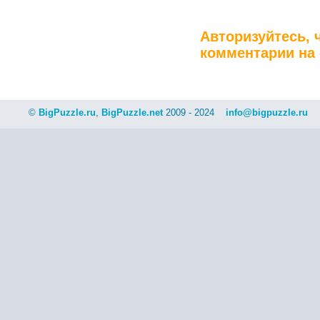
Авторизуйтесь, 
комментарии на 
©
BigPuzzle.ru
,
BigPuzzle.net
2009 - 2024
info@bigpuzzle.ru