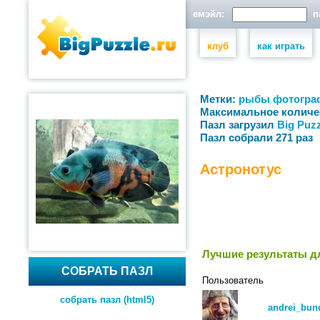
емэйл:
па
клуб
как играть
Метки:
рыбы
фотогра
Максимальное количе
Пазл загрузил
Big Puzz
Пазл собрали 271 раз
Астронотус
Лучшие результаты дл
СОБРАТЬ ПАЗЛ
Пользователь
собрать пазл (html5)
andrei_bun