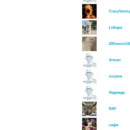
CrazyVermy
Lidiapa
20Gemini10
Arman
zorjana
Надежда
RAF
сафи