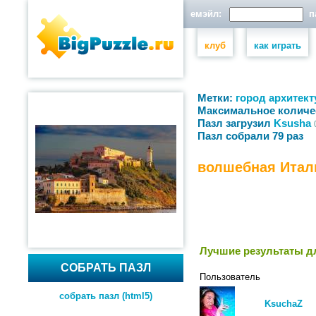
емэйл:
па
клуб
как играть
Метки:
город
архитект
Максимальное количе
Пазл загрузил
Ksusha
Пазл собрали 79 раз
волшебная Итал
Лучшие результаты дл
СОБРАТЬ ПАЗЛ
Пользователь
собрать пазл (html5)
KsuchaZ