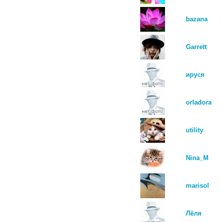
bazana
Garrett
ируся
orladora
utility
Nina_M
marisol
Лёля