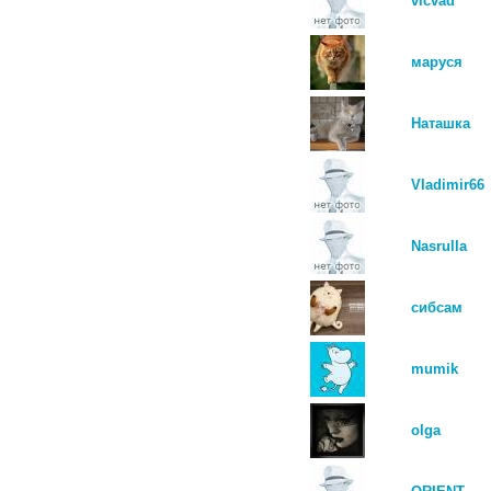
vicvad
маруся
Наташка
Vladimir66
Nasrulla
сибсам
mumik
olga