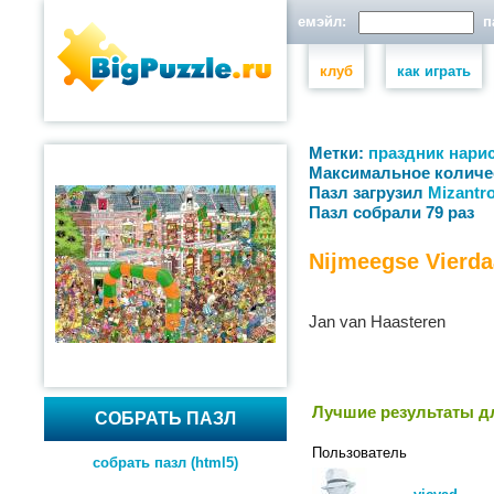
емэйл:
па
клуб
как играть
Метки:
праздник
нари
Максимальное количе
Пазл загрузил
Mizantr
Пазл собрали 79 раз
Nijmeegse Vierd
Jan van Haasteren
Лучшие результаты дл
СОБРАТЬ ПАЗЛ
Пользователь
собрать пазл (html5)