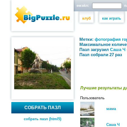
емэйл:
па
клуб
как играть
Метки:
фотография
го
Максимальное количе
Пазл загрузил
Саша Ч
Пазл собрали 27 раз
Лучшие результаты дл
Пользователь
СОБРАТЬ ПАЗЛ
мама
собрать пазл (html5)
Саша Ч