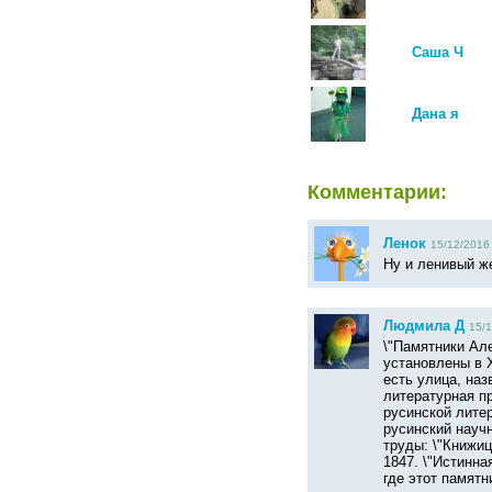
Саша Ч
Дана я
Комментарии:
Ленок
15/12/2016 
Ну и ленивый же
Людмила Д
15/1
\"Памятники Але
установлены в Х
есть улица, на
литературная п
русинской лите
русинский науч
труды: \"Книжи
1847. \"Истинна
где этот памятн