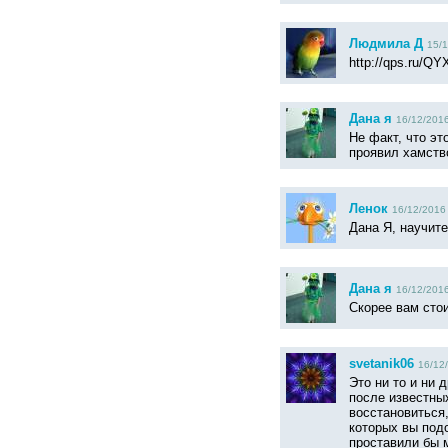
Людмила Д
15/1
http://qps.ru/Q
Дана я
16/12/2016
Не факт, что эт
проявил хамств
Ленок
16/12/2016 
Дана Я, научите
Дана я
16/12/2016
Скорее вам сто
svetanik06
16/12/
Это ни то и ни 
после известны
восстановиться,
которых вы под
проставили бы м