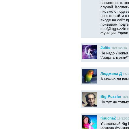
возможность ко
случай. Коллеги
письмо о подтв
просто выйти с 
входе на сайт 
призывом подтве
info@bigpuzzle.
функции. Удачи
Julite
16/12/2016 -
Не надо \"копья
\"задать метки\
Людмила Д
16/1
А можно ли памя
Big Puzzler
16/1
Ну тут не тольк
KsuchaZ
16/12/20
Уважаемый Big P
нужную функци