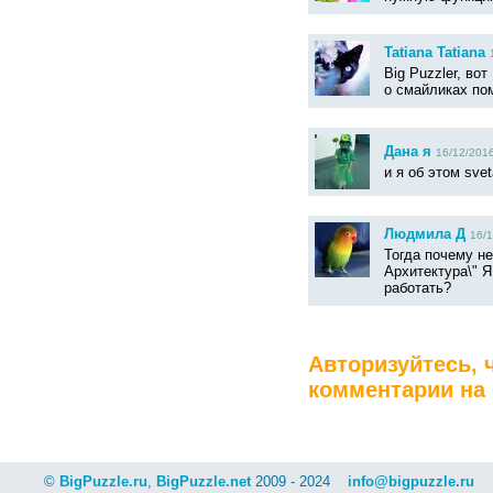
Tatiana Tatiana
Big Puzzler, во
о смайликах по
Дана я
16/12/2016
и я об этом svet
Людмила Д
16/1
Тогда почему н
Архитектура\" Я
работать?
Авторизуйтесь, 
комментарии на 
©
BigPuzzle.ru
,
BigPuzzle.net
2009 - 2024
info@bigpuzzle.ru