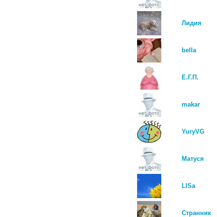
Лидия
bella
Е.Г.П.
makar
YuryVG
Mатуся
LISa
Странник