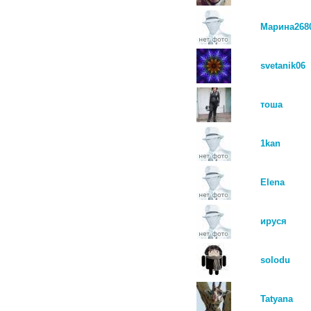
Марина268
svetanik06
тоша
1kan
Elena
ируся
solodu
Tatyana