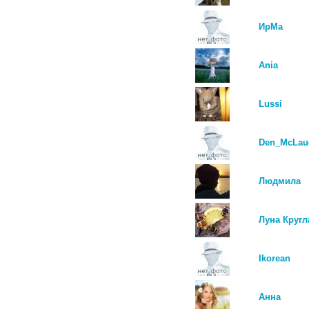
ИрМа
Ania
Lussi
Den_McLau
Людмила
Луна Кругл
Ikorean
Анна