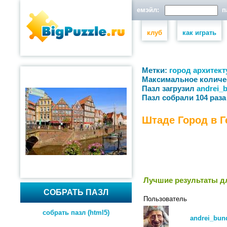
емэйл:
па
клуб
как играть
Метки:
город
архитект
Максимальное количе
Пазл загрузил
andrei_
Пазл собрали 104 раза
Штаде Город в 
Лучшие результаты дл
СОБРАТЬ ПАЗЛ
Пользователь
собрать пазл (html5)
andrei_bun