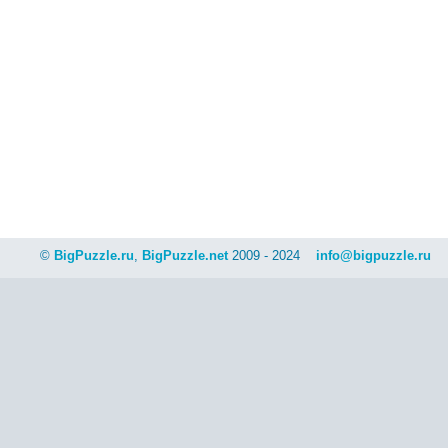
©
BigPuzzle.ru
,
BigPuzzle.net
2009 - 2024
info@bigpuzzle.ru