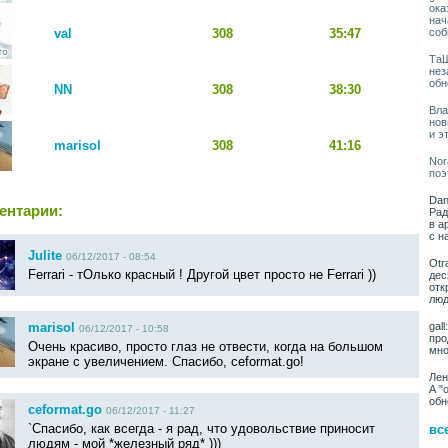
ока
нач
val
308
35:47
соб
ТаШ
нез
обн
NN
308
38:30
Вла
нов
и э
marisol
308
41:16
Nor
поэ
Dan
ентарии:
Рад
в а
с н
Julite
06/12/2017 - 08:54
Otr
Ferrari - тОлько красный ! Другой цвет просто не Ferrari ))
дес
отк
люд
gal
marisol
06/12/2017 - 10:58
про
Очень красиво, просто глаз не отвести, когда на большом
мно
экране с увеличением. Спасибо, ceformat.go!
Лен
А "
обн
ceformat.go
06/12/2017 - 11:27
`Спасибо, как всегда - я рад, что удовольствие приносит
вс
людям - мой *железный ряд* )))