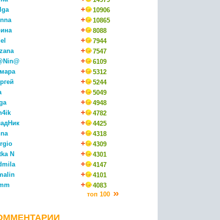
lga
10906
nna
10865
ина
8088
el
7944
zana
7547
@Nin@
6109
мара
5312
ргей
5244
a
5049
ga
4948
n4ik
4782
адНик
4425
na
4318
rgio
4309
tka N
4301
dmila
4147
malin
4101
mm
4083
топ 100
ОММЕНТАРИИ