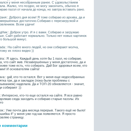
зался у меня несобранным ранее. С удовольствием
ала. Жалко, что поздно, не могу закончить, обычно я
ираю паззл от начала до конца, но завтра вставать рано.
аня:: Доброго дня всем! Я тоже собираю из архива, да и
авершённых достаточно.Собираю с перезагрузкой и
овлением. Всем удачи!
дНик:: Доброе утро. И я с вами. Собираю и загружаю
ые. Сайт работает нормально. Только нет новых картинок
то большой минус.
ada:: На сайте много людей, но они собирают молча,
тому их плохо видно ))
ira:: Я здесь. Каждый день хотя бы 1 пазл, но собираю.
а, что сайт жив. Незавершённых у меня достаточно, да и
рхиве тоже есть, что собирать. Дай Бог здоровья всем, кто
ами! И основателям сайта!
ava:: gall, кто-то остался. Вот у меня еще недособранных
ятка три, да и закладок (пока были проблемы с
рыванием) наделала. Да и ТОП-20 обновляется - значит,
и собирают :))
l:: Интересно, кто-то еще остался на сайте. Я все равно
должаю сюда заходить и собираю старые паззлы. Их
го
ок:: Уже почти два месяца перерыв. Такого ещё не было!
ошибка 4" у меня уже год как появляется. Я просто
овляю страницу.
е комментарии