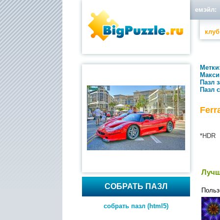
емэйл:
клуб
Метки
Макси
Пазл 
Пазл 
Ferr
*HDR
Лучш
СОБРАТЬ ПАЗЛ
Польз
собрать пазл (html5)