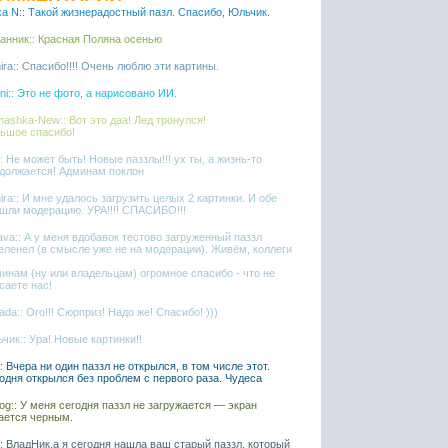
ka N:: Такой жизнерадостный пазл. Спасибо, Юльчик.
анник:: Красная Поляна осенью
ira:: Спасибо!!!! Очень люблю эти картины.
ni:: Это не фото, а нарисовано ИИ.
ashka-New:: Вот это даа! Лед тронулся!
ьшое спасибо!
l:: Не может быть! Новые паззлы!!! ух ты, а жизнь-то
должается! Админам поклон
ira:: И мне удалось загрузить целых 2 картинки. И обе
шли модерацию. УРА!!!! СПАСИБО!!!
ava:: А у меня вдобавок тестово загруженный паззл
еленел (в смысле уже не на модерации). Живём, коллеги
инам (ну или владельцам) огромное спасибо - что не
саете нас!
ada:: Ого!!! Сюрприз! Надо же! Спасибо! )))
чик:: Ура! Новые картинки!!
l:: Вчера ни один паззл не открылся, в том числе этот.
одня открылся без проблем с первого раза. Чудеса
iaog:: У меня сегодня паззл не загружается — экран
ается черным.
l:: ВладНик,а я сегодня нашла ваш старый паззл, который