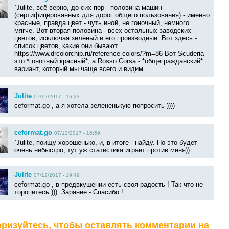
`Julite, всё верно, до сих пор - половина машин
(сертифицированных для дорог общего пользования) - именно
красные, правда цвет - чуть иной, не гоночный, немного
мягче. Вот вторая половина - всех остальных заводских
цветов, исключая зелёный и его производные. Вот здесь -
список цветов, какие они бывают
https://www.drcolorchip.ru/reference-colors/?m=86 Вот Scuderia -
это *гоночный красный*, а Rosso Corsa - *общегражданский*
вариант, который мы чаще всего и видим.
Julite
07/12/2017 - 16:23
ceformat.go , а я хотела зелененькую попросить ))))
ceformat.go
07/12/2017 - 16:59
`Julite, поищу хорошенько, и, в итоге - найду. Но это будет
очень небыстро, тут уж статистика играет против меня))
Julite
07/12/2017 - 19:49
ceformat.go , в предвкушении есть своя радость ! Так что не
торопитесь ))). Заранее - Спасибо !
ризуйтесь, чтобы оставлять комментарии на