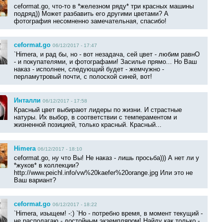
ceformat.go, что-то в *железном ряду* три красных машины
подряд)) Может разбавить его другими цветами? А
фотография несомненно замечательная, спасибо!
ceformat.go
06/12/2017 - 17:47
`Himera, и рад бы, но - вот незадача, сей цвет - любим равнО
- и покупателями, и фотографами! Засилье прямо... Но Ваш
наказ - исполнен, следующий будет - жемчужно -
перламутровый почти, с полоской синей, вот!
Инталли
06/12/2017 - 17:58
Красный цвет выбирают лидеры по жизни. И страстные
натуры. Их выбор, в соответствии с темпераментом и
жизненной позицией, только красный. Красный...
Himera
06/12/2017 - 18:10
ceformat.go, ну что Вы! Не наказ - лишь просьба))) А нет ли у
*жуков* в коллекции?
http://www.peichl.info/vw%20kaefer%20orange.jpg Или это не
Ваш вариант?
ceformat.go
06/12/2017 - 18:22
`Himera, изыщем! -:) `Но - потребно время, в момент текущий -
не располагаю - достойным экземпляром! Найду как только -