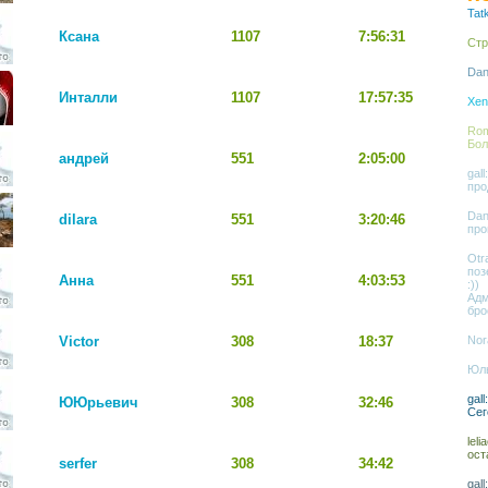
Tat
Ксана
1107
7:56:31
Стр
Dan
Инталли
1107
17:57:35
Xen
Rom
Бол
андрей
551
2:05:00
gal
про
Dan
dilara
551
3:20:46
про
Otr
поз
Анна
551
4:03:53
:))
Адм
бро
Victor
308
18:37
Nor
Юль
gal
ЮЮрьевич
308
32:46
Сег
lel
ост
serfer
308
34:42
gal