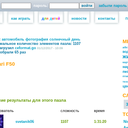
пароль:
забыли пароль
как играть
д
л
я
д
е
т
е
й
новости
контакты
П
:
автомобиль
фотография
солнечный день
М
мальное количество элементов пазла:
1107
загрузил
ceformat.go
абс
01/12/2017 - 10:09
собрали 65 раз
во
ж
кар
ari F50
на
пе
пт
тех
цв
С
ие результаты для этого пазла
ователь
сложность
время
Т
svetanik06
1107
1:31:20
Ni
Ан