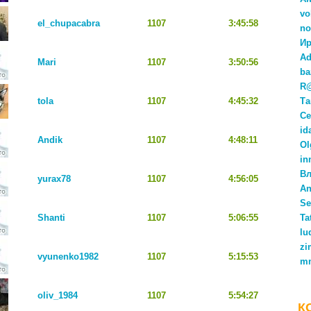
vo
el_chupacabra
1107
3:45:58
no
Ир
Ad
Mari
1107
3:50:56
ba
R
tola
1107
4:45:32
Та
Се
id
Andik
1107
4:48:11
Ol
in
Вл
yurax78
1107
4:56:05
An
Se
Shanti
1107
5:06:55
Ta
lu
zi
vyunenko1982
1107
5:15:53
m
oliv_1984
1107
5:54:27
К