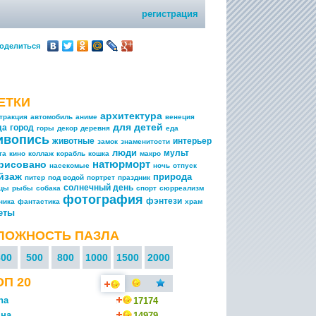
регистрация
оделиться
ЕТКИ
архитектура
тракция
автомобиль
аниме
венеция
для детей
да
город
горы
декор
деревня
еда
ивопись
животные
интерьер
замок
знаменитости
люди
мульт
та
кино
коллаж
корабль
кошка
макро
натюрморт
рисовано
насекомые
ночь
отпуск
йзаж
природа
питер
под водой
портрет
праздник
солнечный день
ицы
рыбы
собака
спорт
сюрреализм
фотография
фэнтези
ника
фантастика
храм
еты
ЛОЖНОСТЬ ПАЗЛА
300
500
800
1000
1500
2000
ОП 20
na
17174
на
14979