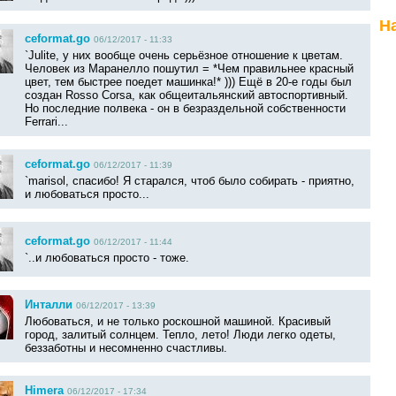
Н
ceformat.go
06/12/2017 - 11:33
`Julite, у них вообще очень серьёзное отношение к цветам.
Человек из Маранелло пошутил = *Чем правильнее красный
цвет, тем быстрее поедет машинка!* ))) Ещё в 20-е годы был
создан Rossо Corsa, как общеитальянский автоспортивный.
Но последние полвека - он в безраздельной собственности
Ferrari...
ceformat.go
06/12/2017 - 11:39
`marisol, спасибо! Я старался, чтоб было собирать - приятно,
и любоваться просто...
ceformat.go
06/12/2017 - 11:44
`..и любоваться просто - тоже.
Инталли
06/12/2017 - 13:39
Любоваться, и не только роскошной машиной. Красивый
город, залитый солнцем. Тепло, лето! Люди легко одеты,
беззаботны и несомненно счастливы.
Himera
06/12/2017 - 17:34