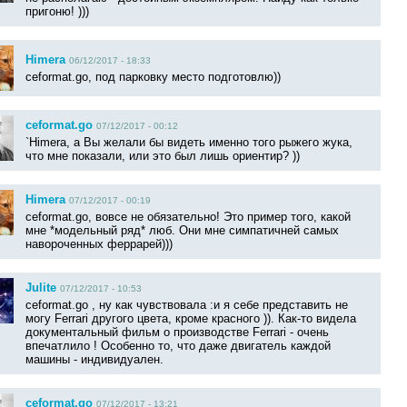
пригоню! )))
Himera
06/12/2017 - 18:33
ceformat.go, под парковку место подготовлю))
ceformat.go
07/12/2017 - 00:12
`Himera, а Вы желали бы видеть именно того рыжего жука,
что мне показали, или это был лишь ориентир? ))
Himera
07/12/2017 - 00:19
ceformat.go, вовсе не обязательно! Это пример того, какой
мне *модельный ряд* люб. Они мне симпатичней самых
навороченных феррарей)))
Julite
07/12/2017 - 10:53
ceformat.go , ну как чувствовала :и я себе представить не
могу Ferrari другого цвета, кроме красного )). Как-то видела
документальный фильм о производстве Ferrari - очень
впечатлило ! Особенно то, что даже двигатель каждой
машины - индивидуален.
ceformat.go
07/12/2017 - 13:21