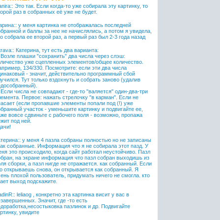
nira:: Это так. Если когда-то уже собирала эту картинку, то
орой раз в собранных её уже не будет.
арина:: у меня картинка не отображалась последней
бранной и баллы за нее не начислялись, а потом я увидела,
о собрала ее второй раз, а первый раз был 2-3 года назад
rava:: Катерина, тут есть два варианта:
 Возле плашки "сохранить" два числа через слэш:
оличество уже сцепленных элементов/общее количество.
пример, 134/330. Посмотрите: если эти два числа
динаковый - значит, действительно программный сбой
учился. Тут только вздохнуть и собрать заново (удалив
едособранный).
 Если числа не совпадают - где-то "валяется" один-два-три
емента. Первое: нажать стрелочку "в карман". Если не
пасает (если пропавшие элементы попали под (!) уже
бранный участок - уменьшите картинку и подвигайте ее,
же вовсе сдвиньте с рабочего поля - возможно, пропажа
жит под ней.
ачи!
терина:: у меня 4 пазла собраны полностью но не записаны
как собранные. Информация что я не собирала этот пазд. У
ня это происходило, когда сайт работал неустойчиво. Пазл
обран, на экране информация что пазл собран выходишь из
ля сборки, а пазл нигде не отражается. как собранный. Если
го открываешь снова, он открывается как собранный. Я
ень плохой пользователь, придумать ничего не смогла. кто
нает выход подскажите.
dinR:: leliaog , конкретно эта картинка висит у вас в
завершенных. Значит, где -то есть
едоработка,несостыковка пазлинок и др. Подвигайте
ртинку, увидите