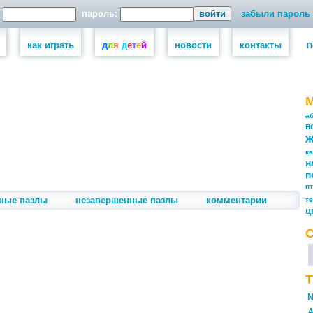
пароль:
забыли пароль
как играть
д
л
я
д
е
т
е
й
новости
контакты
П
а
в
к
н
п
п
ные пазлы
незавершенные пазлы
комментарии
т
ц
Т
N
А