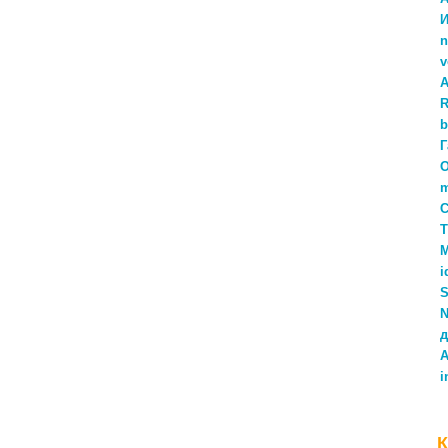
И
n
v
A
b
Г
O
С
Т
i
S
N
д
A
i