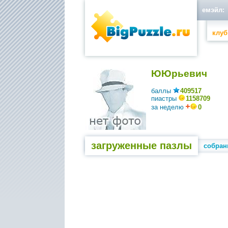
емэйл:
клуб
ЮЮрьевич
баллы
409517
пиастры
1158709
за неделю
0
загруженные пазлы
собран