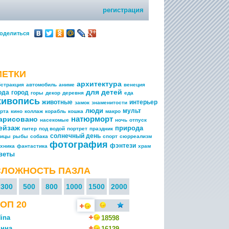
регистрация
оделиться
МЕТКИ
архитектура
бстракция
автомобиль
аниме
венеция
для детей
ода
город
горы
декор
деревня
еда
живопись
животные
интерьер
замок
знаменитости
люди
мульт
арта
кино
коллаж
корабль
кошка
макро
натюрморт
арисовано
насекомые
ночь
отпуск
ейзаж
природа
питер
под водой
портрет
праздник
солнечный день
тицы
рыбы
собака
спорт
сюрреализм
фотография
фэнтези
ехника
фантастика
храм
веты
СЛОЖНОСТЬ ПАЗЛА
300
500
800
1000
1500
2000
ОП 20
ina
18598
нна
16129