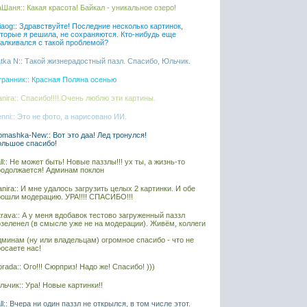
Шаня:: Какая красота! Байкал - уникальное озеро!
liaog:: Здравствуйте! Последние несколько картинок,
оторые я решила, не сохраняются. Кто-нибудь еще
талкивался с такой проблемой?
tka N:: Такой жизнерадостный пазл. Спасибо, Юльчик.
транник:: Красная Поляна осенью
nira:: Спасибо!!!! Очень люблю эти картины.
nni:: Это не фото, а нарисовано ИИ.
mashka-New:: Вот это даа! Лед тронулся!
ольшое спасибо!
ll:: Не может быть! Новые паззлы!!! ух ты, а жизнь-то
родолжается! Админам поклон
nira:: И мне удалось загрузить целых 2 картинки. И обе
рошли модерацию. УРА!!!! СПАСИБО!!!
rava:: А у меня вдобавок тестово загруженный паззл
озеленел (в смысле уже не на модерации). Живём, коллеги
дминам (ну или владельцам) огромное спасибо - что не
осаете нас!
rada:: Ого!!! Сюрприз! Надо же! Спасибо! )))
ьчик:: Ура! Новые картинки!!
ll:: Вчера ни один паззл не открылся, в том числе этот.