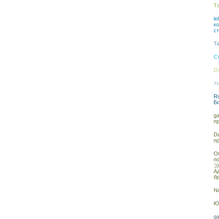
Та
le
к
с
Ta
С
Da
Xe
Ro
Б
ga
п
Da
п
Ot
п
:))
А
бр
No
Юл
ga