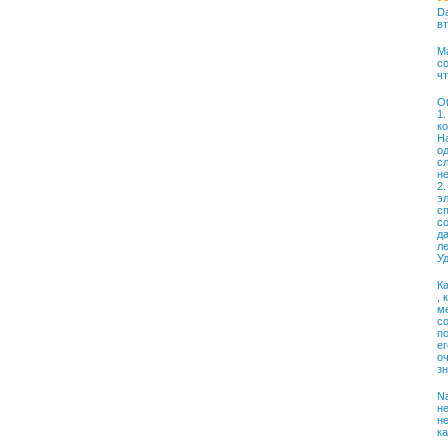
Da
вт
М
со
чт
Ot
1.
к
На
о
сл
н
2.
эл
с
со
да
ле
Уд
Ка
, 
ме
с
по
е
оч
з
Na
не
н
ка