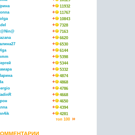
рина
11932
onna
11767
olga
10843
del
7328
R@Nin@
7163
azana
6620
алина27
6530
lga
6144
mmm
5398
ергей
5344
амара
5332
Марина
4874
da
4868
ergio
4786
adinR
4668
рон
4650
nna
4394
nn4ik
4281
топ 100
КОММЕНТАРИИ