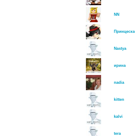
NN
Принцеска 
Nastya
ирина
nadia
kitten
kalvi
tera