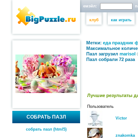
емэйл:
па
клуб
как играть
Метки:
еда
праздник
ф
Максимальное количе
Пазл загрузил
marisol
Пазл собрали 72 раза
Лучшие результаты дл
Пользователь
СОБРАТЬ ПАЗЛ
Victor
собрать пазл (html5)
znakomka