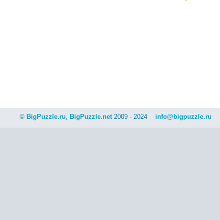
©
BigPuzzle.ru
,
BigPuzzle.net
2009 - 2024
info@bigpuzzle.ru