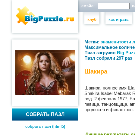
емэйл:
па
клуб
как играть
Метки:
знаменитости
Максимальное количе
Пазл загрузил
Big Puzz
Пазл собрали 297 раз
Шакира
Шакира, полное имя Ша
Shakira Isabel Mebarak Ripoll, араб. ارك ريبول
род. 2 февраля 1977, Б
певица, танцовщица, ав
продюсер и филантроп.
СОБРАТЬ ПАЗЛ
собрать пазл (html5)
Лучшие результаты дл