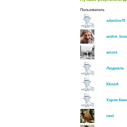
Пользователь
sdanilov70
andrei_bun
amore
Людмила
KkissA
Харли Кви
next