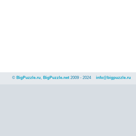
©
BigPuzzle.ru
,
BigPuzzle.net
2009 - 2024
info@bigpuzzle.ru