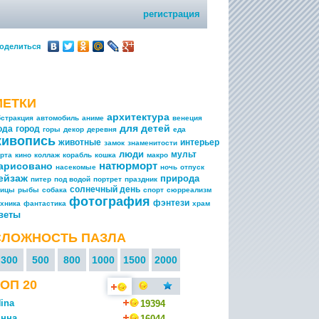
регистрация
оделиться
МЕТКИ
архитектура
бстракция
автомобиль
аниме
венеция
для детей
ода
город
горы
декор
деревня
еда
живопись
животные
интерьер
замок
знаменитости
люди
мульт
арта
кино
коллаж
корабль
кошка
макро
натюрморт
арисовано
насекомые
ночь
отпуск
ейзаж
природа
питер
под водой
портрет
праздник
солнечный день
тицы
рыбы
собака
спорт
сюрреализм
фотография
фэнтези
ехника
фантастика
храм
веты
СЛОЖНОСТЬ ПАЗЛА
300
500
800
1000
1500
2000
ОП 20
ina
19394
нна
16044