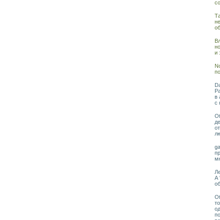
со
Та
н
о
Вл
н
и
No
по
Da
Ра
в 
с 
Ot
де
от
лю
ga
п
м
Ле
А 
о
Ot
то
о
по