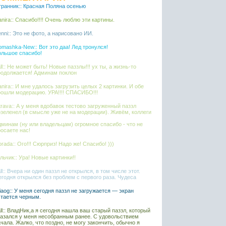
транник:: Красная Поляна осенью
nira:: Спасибо!!!! Очень люблю эти картины.
nni:: Это не фото, а нарисовано ИИ.
mashka-New:: Вот это даа! Лед тронулся!
ольшое спасибо!
ll:: Не может быть! Новые паззлы!!! ух ты, а жизнь-то
родолжается! Админам поклон
nira:: И мне удалось загрузить целых 2 картинки. И обе
рошли модерацию. УРА!!!! СПАСИБО!!!
rava:: А у меня вдобавок тестово загруженный паззл
озеленел (в смысле уже не на модерации). Живём, коллеги
дминам (ну или владельцам) огромное спасибо - что не
осаете нас!
rada:: Ого!!! Сюрприз! Надо же! Спасибо! )))
ьчик:: Ура! Новые картинки!!
ll:: Вчера ни один паззл не открылся, в том числе этот.
егодня открылся без проблем с первого раза. Чудеса
liaog:: У меня сегодня паззл не загружается — экран
стается черным.
ll:: ВладНик,а я сегодня нашла ваш старый паззл, который
казался у меня несобранным ранее. С удовольствием
чала. Жалко, что поздно, не могу закончить, обычно я