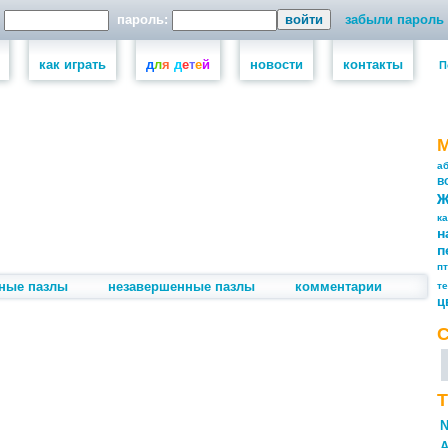
пароль:
забыли пароль
как играть
д
л
я
д
е
т
е
й
новости
контакты
П
а
в
к
н
п
п
ные пазлы
незавершенные пазлы
комментарии
т
ц
Т
N
А