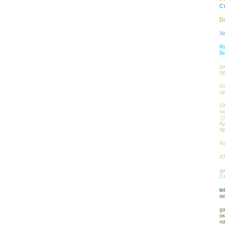
С
Da
Xe
Ro
Б
ga
п
Da
п
Ot
п
:))
А
бр
No
Юл
ga
С
le
о
ga
о
на