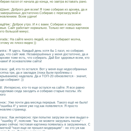
бираю паззл от начала до конца, но завтра вставать рано.
Шаня:: Доброго дня всем! Я тоже собираю из архива, да и
езавершённых достаточно.Собираю с перезагрузкой и
бновлением. Всем удачи!
адНик:: Доброе утро. И я с вами. Собираю и загружаю
овые. Сайт работает нормально. Только нет новых картинок
 это большой минус.
rada:: На сайте много людей, но они собирают молча,
этому их плохо видно ))
nira:: Я здесь. Каждый день хотя бы 1 пазл, но собираю.
да, что сайт жив. Незавершённых у меня достаточно, да и
архиве тоже есть, что собирать. Дай Бог здоровья всем, кто
нами! И основателям сайта!
rava:: gall, кто-то остался. Вот у меня еще недособранных
сятка три, да и закладок (пока были проблемы с
крыванием) наделала. Да и ТОП-20 обновляется - значит,
ди собирают :))
ll:: Интересно, кто-то еще остался на сайте. Я все равно
родолжаю сюда заходить и собираю старые паззлы. Их
ного
нок:: Уже почти два месяца перерыв. Такого ещё не было!
"ошибка 4" у меня уже год как появляется. Я просто
бновляю страницу.
rava:: Как интересно: при попытке загрузки он мне выдал к-
 "ошибку 4", пояснив: "вы не можете загружать пазлы" -
днако сейчас тестовая картинка появилась в загруженных. С
меткой "пазл еще не прошел модерацию" - но это уж как