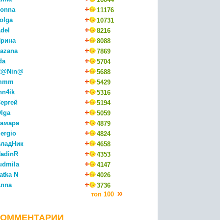
onna
11176
olga
10731
del
8216
рина
8088
azana
7869
da
5704
R@Nin@
5688
mmm
5429
nn4ik
5316
ергей
5194
lga
5059
амара
4879
ergio
4824
ладНик
4658
adinR
4353
udmila
4147
atka N
4026
nna
3736
топ 100
КОММЕНТАРИИ