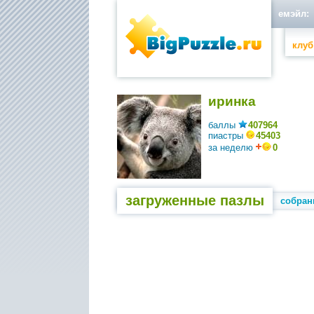
емэйл:
клуб
иринка
баллы
407964
пиастры
45403
за неделю
0
загруженные пазлы
собран